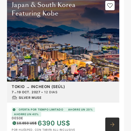
Japan & South Korea
Featuring Kobe
TOKIO
→
INCHEON (SEÚL)
7
→
19 OCT. 2027
•
12 DIAS
SILVER MUSE
OFERTA POR TIEMPO LIMITADO
AHORRE UN 20%
AHORRE UN 40%
DESDE
6390 US$
10.650 US$
POR HUÉSPED, CON TARIFA ALL-INCLUSIVE