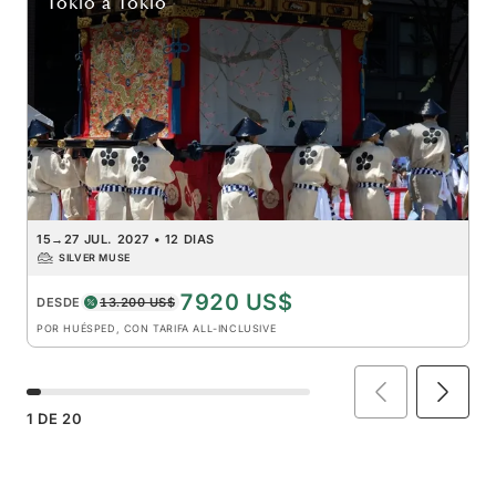
Tokio
a
Tokio
15
→
27 JUL. 2027
•
12 DIAS
SILVER MUSE
7920 US$
DESDE
13.200 US$
POR HUÉSPED, CON TARIFA ALL-INCLUSIVE
1
DE
20