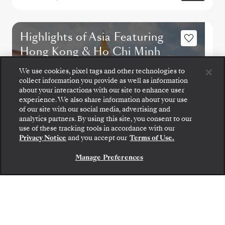
Highlights of Asia Featuring
Hong Kong & Ho Chi Minh
City
We use cookies, pixel tags and other technologies to
collect information you provide as well as information
about your interactions with our site to enhance user
experience. We also share information about your use
of our site with our social media, advertising and
analytics partners. By using this site, you consent to our
use of these tracking tools in accordance with our
Privacy Notice
and you accept our
Terms of Use.
Manage Preferences
CONTÁCTANOS
SINGAPUR
→
TOKIO
14
→
29 MAR. 2027
•
15 DIAS
SILVER MUSE
OFERTA POR TIEMPO LIMITADO
AHORRE UN 20%