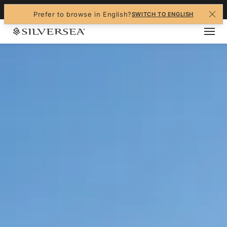
+1-888-978-4070
Prefer to browse in English?
SWITCH TO ENGLISH