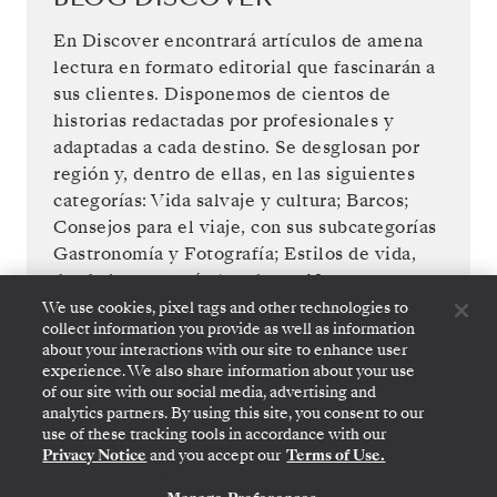
En Discover encontrará artículos de amena
lectura en formato editorial que fascinarán a
sus clientes. Disponemos de cientos de
historias redactadas por profesionales y
adaptadas a cada destino. Se desglosan por
región y, dentro de ellas, en las siguientes
categorías: Vida salvaje y cultura; Barcos;
Consejos para el viaje, con sus subcategorías
Gastronomía y Fotografía; Estilos de vida,
desde la categoría Arte hasta Nueva
jubilación; y muchas más.
We use cookies, pixel tags and other technologies to
collect information you provide as well as information
about your interactions with our site to enhance user
DESCUBRA MÁS
experience. We also share information about your use
of our site with our social media, advertising and
analytics partners. By using this site, you consent to our
use of these tracking tools in accordance with our
Privacy Notice
and you accept our
Terms of Use.
CONTÁCTANOS