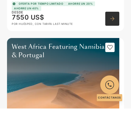
OFERTA POR TIEMPO LIMITADO
AHORRE UN 20%
AHORRE UN 40%
DESDE
7550 US$
POR HUÉSPED, CON TARIFA LAST-MINUTE
West Africa Featuring Namibia
& Portugal
CONTÁCTANOS
LISBOA
→
CIUDAD DEL CABO