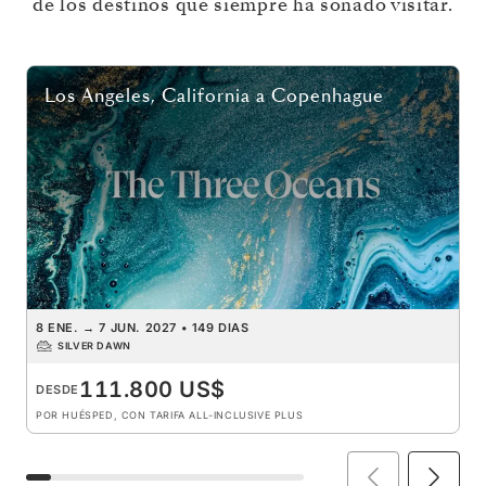
de los destinos que siempre ha soñado visitar.
Los Angeles, California
a
Copenhague
8 ENE.
→
7 JUN. 2027
•
149 DIAS
SILVER DAWN
111.800 US$
DESDE
POR HUÉSPED, CON TARIFA ALL-INCLUSIVE PLUS