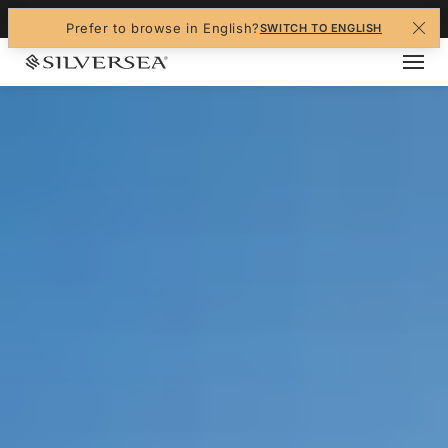
+1-888-978-4070
Prefer to browse in English?
SWITCH TO ENGLISH