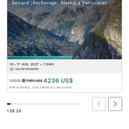
Seward (Anchorage, Alaska)
a
Vancouver
10
→
17 JUN. 2027
•
7 DIAS
SILVER WHISPER
4236 US$
DESDE
7060 US$
POR HUÉSPED, CON TARIFA ALL-INCLUSIVE
1
DE
20