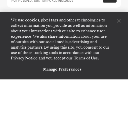
POR HUÉSPED, CON TARIFA ALL-INCLUSIVE
We use cookies, pixel tags and other technologies to
Alaska Glacier Cruise
collect information you provide as well as information
Featuring Juneau & Ketchikan
about your interactions with our site to enhance user
experience. We also share information about your use
of our site with our social media, advertising and
analytics partners. By using this site, you consent to our
use of these tracking tools in accordance with our
Privacy Notice
and you accept our
Terms of Use.
Manage Preferences
CONTÁCTANOS
VANCOUVER
→
SEWARD (ANCHORAGE, ALASKA)
19
→
26 AGO. 2027
•
7 DIAS
SILVER MOON
OFERTA POR TIEMPO LIMITADO
AHORRE UN 20%