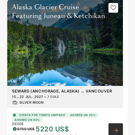
Alaska Glacier Cruise
Featuring Juneau & Ketchikan
SEWARD (ANCHORAGE, ALASKA)
→
VANCOUVER
15
→
22 JUL. 2027
•
7 DIAS
SILVER MOON
OFERTA POR TIEMPO LIMITADO
AHORRE UN 20%
AHORRE UN 40%
DESDE
5220 US$
8700 US$