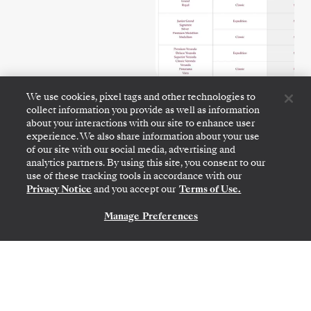
Haga
clic aquí
para descubrir cómo se canjean
We use cookies, pixel tags and other technologies to
collect information you provide as well as information
los puntos de Captain’s por Venetian Society
about your interactions with our site to enhance user
Days.
experience. We also share information about your use
of our site with our social media, advertising and
Haga
clic aquí
para descubrir cómo se canjean
analytics partners. By using this site, you consent to our
use of these tracking tools in accordance with our
los puntos de Crown & Anchor por Venetian
Privacy Notice
and you accept our
Terms of Use.
Society Days.
Manage Preferences
Condiciones Generales: Los miembros de Venetian
Society®, el programa de fidelidad de Silversea Cruises®,
pueden participar en Points Choice con el programa de
fidelidad de Royal Caribbean®, Crown & Anchor® Society y
el programa de fidelidad de Celebrity Cruises®,