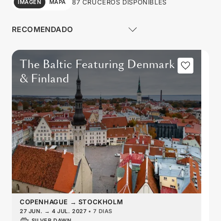
87 CRUCEROS DISPONIBLES
IMAGEN
MAPA
The Baltic Featuring Denmark
& Finland
COPENHAGUE
→
STOCKHOLM
27 JUN.
→
4 JUL. 2027
•
7 DIAS
SILVER DAWN