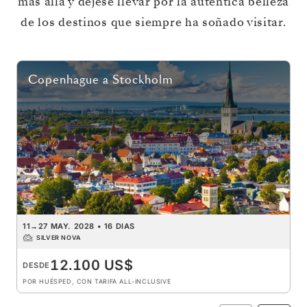
más allá y déjese llevar por la auténtica belleza
de los destinos que siempre ha soñado visitar.
Copenhague
a
Stockholm
11
→
27 MAY. 2028
•
16 DIAS
SILVER NOVA
12.100 US$
DESDE
POR HUÉSPED, CON TARIFA ALL-INCLUSIVE