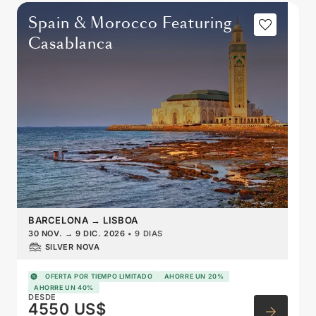
Spain & Morocco Featuring
Casablanca
BARCELONA
→
LISBOA
30 NOV.
→
9 DIC. 2026
•
9 DIAS
SILVER NOVA
OFERTA POR TIEMPO LIMITADO
AHORRE UN 20%
AHORRE UN 40%
DESDE
4550 US$