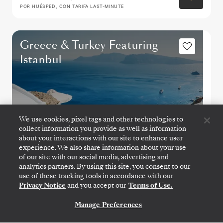
POR HUÉSPED, CON TARIFA LAST-MINUTE
Greece & Turkey Featuring
Istanbul
We use cookies, pixel tags and other technologies to
collect information you provide as well as information
about your interactions with our site to enhance user
experience. We also share information about your use
of our site with our social media, advertising and
analytics partners. By using this site, you consent to our
use of these tracking tools in accordance with our
ATENAS (EL PIREO)
→
ATENAS (EL PIREO)
Privacy Notice
and you accept our
Terms of Use.
28 OCT.
→
7 NOV. 2026
•
10 DIAS
SILVER SPIRIT
Manage Preferences
CONTÁCTANOS