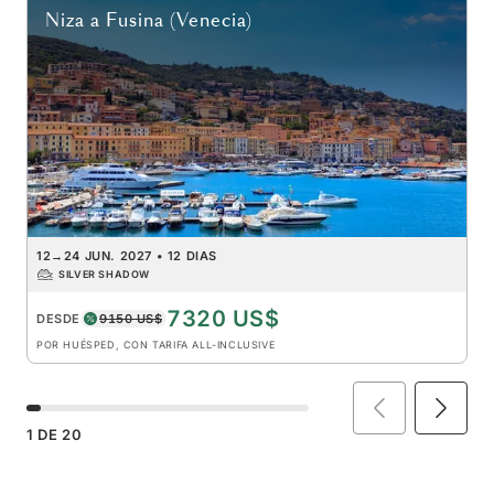
Niza
a
Fusina (Venecia)
12
→
24 JUN. 2027
•
12 DIAS
SILVER SHADOW
7320 US$
DESDE
9150 US$
POR HUÉSPED, CON TARIFA ALL-INCLUSIVE
1
DE
20