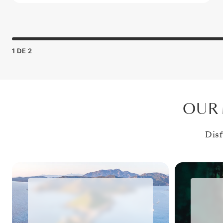
1
DE
2
OUR 
Disf