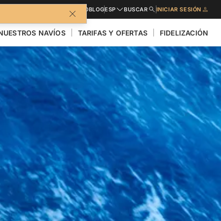
FOLLETO
BLOG
ESP
BUSCAR
INICIAR SESIÓN
NUESTROS NAVÍOS
TARIFAS Y OFERTAS
FIDELIZACIÓN