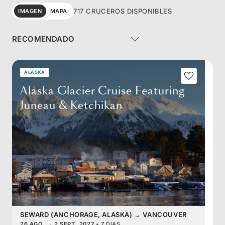
717 CRUCEROS DISPONIBLES
IMAGEN
MAPA
ALASKA
Alaska Glacier Cruise Featuring
Juneau & Ketchikan
SEWARD (ANCHORAGE, ALASKA)
→
VANCOUVER
26 AGO.
→
2 SEPT. 2027
•
7 DIAS