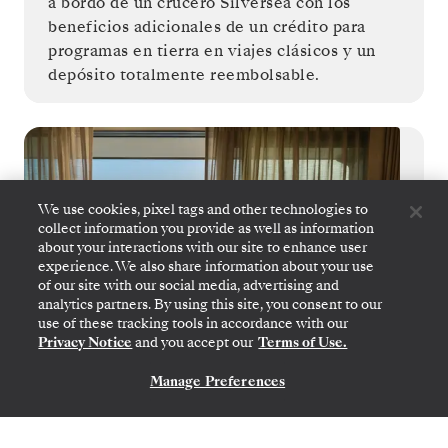
a bordo de un crucero Silversea con los
beneficios adicionales de un crédito para
programas en tierra en viajes clásicos y un
depósito totalmente reembolsable.
We use cookies, pixel tags and other technologies to
collect information you provide as well as information
about your interactions with our site to enhance user
experience. We also share information about your use
of our site with our social media, advertising and
analytics partners. By using this site, you consent to our
use of these tracking tools in accordance with our
Privacy Notice
and you accept our
Terms of Use.
Manage Preferences
CONTÁCTANOS
Barcos de tamaño íntimo