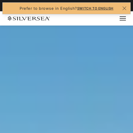
+1-888-978-4070
Prefer to browse in English?
SWITCH TO ENGLISH