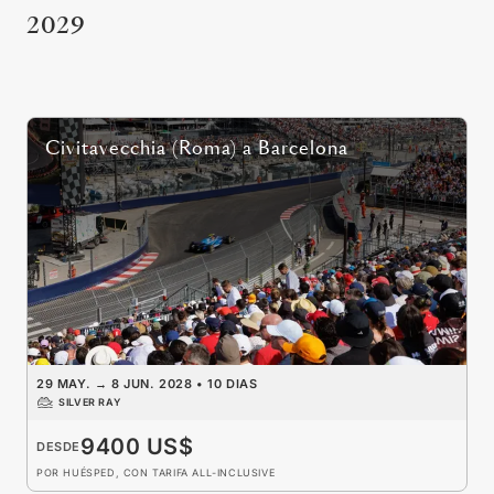
2029
Civitavecchia (Roma)
a
Barcelona
29 MAY.
→
8 JUN. 2028
•
10 DIAS
SILVER RAY
9400 US$
DESDE
POR HUÉSPED, CON TARIFA ALL-INCLUSIVE