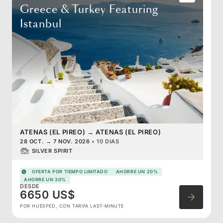
Greece & Turkey Featuring
Istanbul
ATENAS (EL PIREO)
→
ATENAS (EL PIREO)
28 OCT.
→
7 NOV. 2026
•
10 DIAS
SILVER SPIRIT
OFERTA POR TIEMPO LIMITADO
AHORRE UN 20%
AHORRE UN 30%
DESDE
6650 US$
POR HUÉSPED, CON TARIFA LAST-MINUTE