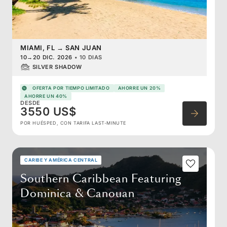
MIAMI, FL
→
SAN JUAN
10
→
20 DIC. 2026
•
10 DIAS
SILVER SHADOW
OFERTA POR TIEMPO LIMITADO
AHORRE UN 20%
AHORRE UN 40%
DESDE
3550 US$
POR HUÉSPED, CON TARIFA LAST-MINUTE
CARIBE Y AMÉRICA CENTRAL
Southern Caribbean Featuring
Dominica & Canouan