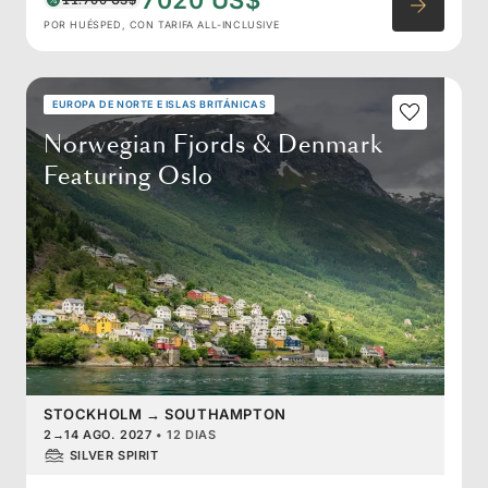
7020 US$
POR HUÉSPED, CON TARIFA ALL-INCLUSIVE
EUROPA DE NORTE E ISLAS BRITÁNICAS
Norwegian Fjords & Denmark
Featuring Oslo
STOCKHOLM
→
SOUTHAMPTON
2
→
14 AGO. 2027
•
12 DIAS
SILVER SPIRIT