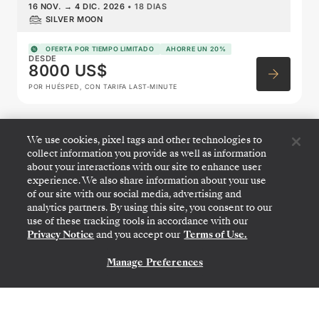
16 NOV.
→
4 DIC. 2026
•
18 DIAS
SILVER MOON
OFERTA POR TIEMPO LIMITADO
AHORRE UN 20%
DESDE
8000 US$
POR HUÉSPED, CON TARIFA LAST-MINUTE
Australia & New Zealand
We use cookies, pixel tags and other technologies to
collect information you provide as well as information
Featuring Tasmania
about your interactions with our site to enhance user
experience. We also share information about your use
of our site with our social media, advertising and
analytics partners. By using this site, you consent to our
use of these tracking tools in accordance with our
Privacy Notice
and you accept our
Terms of Use.
Manage Preferences
CONTÁCTANOS