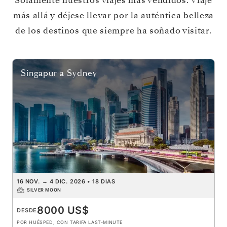
Solamente nuestros viajes más vendidos. Viaje
más allá y déjese llevar por la auténtica belleza
de los destinos que siempre ha soñado visitar.
Singapur
a
Sydney
16 NOV.
→
4 DIC. 2026
•
18 DIAS
SILVER MOON
8000 US$
DESDE
POR HUÉSPED, CON TARIFA LAST-MINUTE