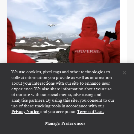
We use cookies, pixel tags and other technologies to
collect information you provide as well as information
about your interactions with our site to enhance user
Antarctica Fly Cruise
experience. We also share information about your use
of our site with our social media, advertising and
Maximice el tiempo en el destino sin
analytics partners. By using this site, you consent to our
renunciar a la aventura. Vuele sobre el Pasaje
use of these tracking tools in accordance with our
de Drake directamente hacia el desierto
Privacy Notice
and you accept our
Terms of Use.
helado de la Antártida; contemple vistas
Manage Preferences
CONTÁCTANOS
aéreas inigualables durante el vuelo y
sumérjase de inmediato en una naturaleza