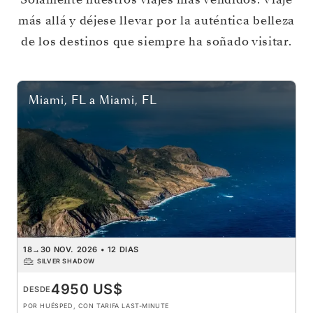
más allá y déjese llevar por la auténtica belleza
de los destinos que siempre ha soñado visitar.
Miami, FL
a
Miami, FL
18
→
30 NOV. 2026
•
12 DIAS
SILVER SHADOW
4950 US$
DESDE
POR HUÉSPED, CON TARIFA LAST-MINUTE