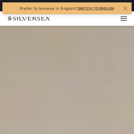
+1-888-978-4070
Prefer to browse in English?
SWITCH TO ENGLISH