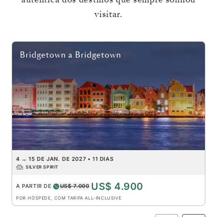
visitar.
Bridgetown
a
Bridgetown
4
→
15 DE JAN. DE 2027
•
11 DIAS
SILVER SPIRIT
US$ 4.900
A PARTIR DE
US$ 7.000
POR HÓSPEDE, COM TARIFA ALL-INCLUSIVE