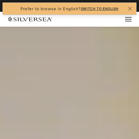
+1-888-978-4070
Prefer to browse in English?
SWITCH TO ENGLISH