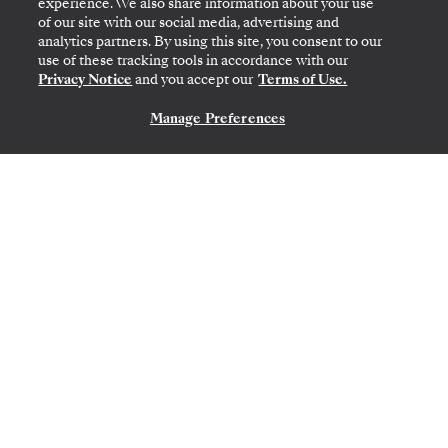
experience. We also share information about your use
of our site with our social media, advertising and
analytics partners. By using this site, you consent to our
use of these tracking tools in accordance with our
Privacy Notice
and you accept our
Terms of Use.
Manage Preferences
KONTAKTIEREN SIE UNS
MIAMI, FL
→
SAN JUAN
10.
→
20. DEZ. 2026
•
10 TAGE
SILVER SHADOW
ZEITLICH BEGRENZTES ANGEBOT
SPAREN SIE 20%
SPAREN SIE 40%
AB
3.550 $
PRO GAST, MIT DEM TARIF LAST-MINUTE
Southern Caribbean Featuring
Dominica & Canouan