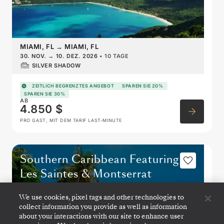
MIAMI, FL
→
MIAMI, FL
30. NOV.
→
10. DEZ. 2026
•
10 TAGE
SILVER SHADOW
ZEITLICH BEGRENZTES ANGEBOT
SPAREN SIE 20%
SPAREN SIE 30%
AB
4.850 $
PRO GAST, MIT DEM TARIF LAST-MINUTE
Southern Caribbean Featuring
Les Saintes & Montserrat
We use cookies, pixel tags and other technologies to
collect information you provide as well as information
about your interactions with our site to enhance user