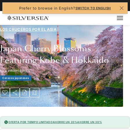
+1-888-978-4070
Prefer to browse in English?
SWITCH TO ENGLISH
LOS CRUCEROS POR EL
ASIA
Japan Cherry Blossoms
Featuring Kobe & Hokkaido
Viaje
#
MO280329015
Cerezos japoneses
OFERTA POR TIEMPO LIMITADO
AHORRE UN 20%
AHORRE UN 30%