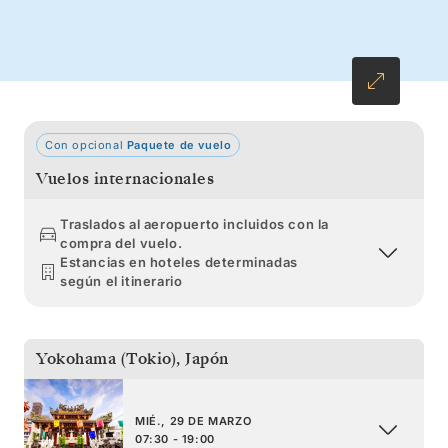
explorar los célebres jardines de Kanazawa,
mientras los suaves colores de la primavera
comienzan a extenderse hacia el norte, en
dirección a Hakodate y Miyako.
Con opcional
Paquete de vuelo
Vuelos internacionales
Traslados al aeropuerto incluidos con la
compra del vuelo.
Estancias en hoteles determinadas
según el itinerario
Yokohama (Tokio)
,
Japón
MIÉ., 29 DE MARZO
07:30 - 19:00