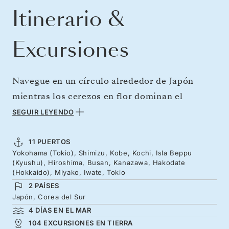
Itinerario &
Excursiones
Navegue en un círculo alrededor de Japón
mientras los cerezos en flor dominan el
paisaje, en la época más mágica del año.
SEGUIR LEYENDO
Explore una tierra cubierta de tonos rosados
que combina profundas tradiciones, como los
11 PUERTOS
Yokohama (Tokio), Shimizu, Kobe, Kochi, Isla Beppu
santuarios, el sushi y el sake, y skylines únicos.
(Kyushu), Hiroshima, Busan, Kanazawa, Hakodate
Desde la energía vanguardista de Tokio y las
(Hokkaido), Miyako, Iwate, Tokio
2 PAÍSES
brillantes luces de Kobe hasta las relajantes
Japón, Corea del Sur
aguas termales de Beppu. Haga una pausa para
4 DÍAS EN EL MAR
descubrir Hiroshima y su legado antes de
104 EXCURSIONES EN TIERRA