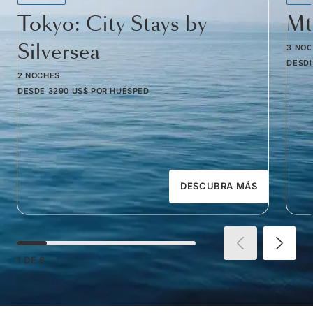
Tokyo: City Stays by
Mt
Silversea
3 NO
DESD
2 NOCHES
DESDE
3290 US$
POR HUÉSPED
DESCUBRA MÁS
1
DE
6