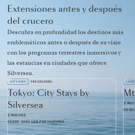
Extensiones antes y después
del crucero
Descubra en profundidad los destinos más
emblemáticos antes o después de su viaje
con los programas terrestres inmersivos y
las estancias en ciudades que ofrece
Silversea.
CITY STAY
PRE CRUCERO
LAND
Tokyo: City Stays by
Mt
Silversea
3 NO
DESD
2 NOCHES
DESDE
3350 US$
POR HUÉSPED