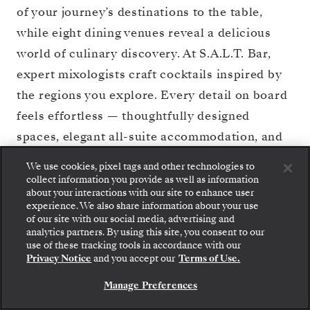
of your journey’s destinations to the table,
while eight dining venues reveal a delicious
world of culinary discovery. At S.A.L.T. Bar,
expert mixologists craft cocktails inspired by
the regions you explore. Every detail on board
feels effortless — thoughtfully designed
spaces, elegant all-suite accommodation, and
attentive service throughout. Savor every
We use cookies, pixel tags and other technologies to
moment and discover even more with Silver
collect information you provide as well as information
about your interactions with our site to enhance user
Muse.
experience. We also share information about your use
of our site with our social media, advertising and
analytics partners. By using this site, you consent to our
VER PLANO DE
use of these tracking tools in accordance with our
RESERVE SU CRUCERO
CUBIERTAS
Privacy Notice
and you accept our
Terms of Use.
Manage Preferences