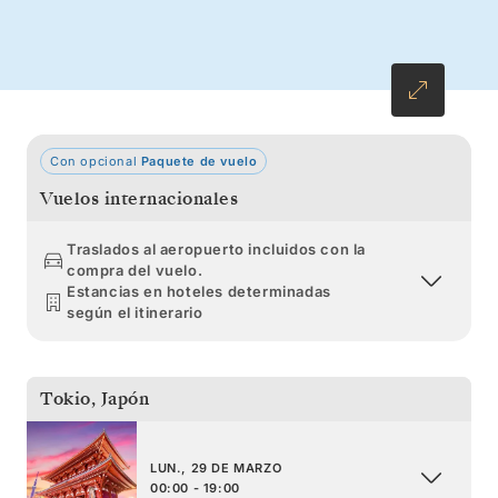
paisajes de Aomori. Maravíllese ante los
templos, santuarios y jardines envueltos en una
belleza insuperable cuando florecen los
cerezos antes de su regreso a Yokohama.
Con opcional
Paquete de vuelo
Vuelos internacionales
Traslados al aeropuerto incluidos con la
compra del vuelo.
Estancias en hoteles determinadas
según el itinerario
Tokio
,
Japón
LUN., 29 DE MARZO
00:00 - 19:00