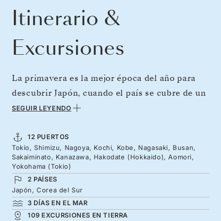
Itinerario &
Excursiones
La primavera es la mejor época del año para
descubrir Japón, cuando el país se cubre de un
precioso tono rosa. Muévase entre las
SEGUIR LEYENDO
arraigadas tradiciones y la delicada belleza de
Tokio, hasta las vistas del monte Fuji desde
12 PUERTOS
Tokio, Shimizu, Nagoya, Kochi, Kobe, Nagasaki, Busan,
Shimizu pasando por la tranquilidad de Kobe y
Sakaiminato, Kanazawa, Hakodate (Hokkaido), Aomori,
el encanto de Kochi. Visite Nagasaki y Busan,
Yokohama (Tokio)
2 PAÍSES
siga el mar de Japón hacia el norte hasta los
Japón, Corea del Sur
distritos artísticos de Kanazawa, las luces de
3 DÍAS EN EL MAR
las colinas de Hakodate y los increíbles
109 EXCURSIONES EN TIERRA