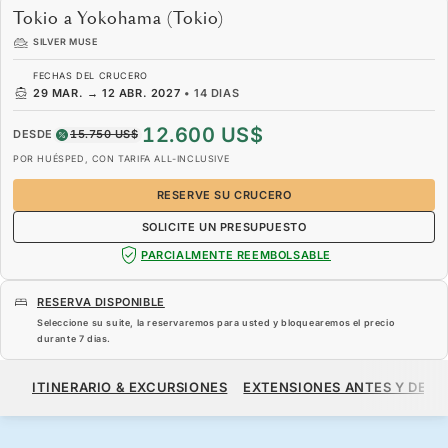
Tokio a Yokohama (Tokio)
SILVER MUSE
FECHAS DEL CRUCERO
29 MAR.
→
12 ABR. 2027
•
14 DIAS
12.600 US$
DESDE
15.750 US$
POR HUÉSPED, CON TARIFA ALL-INCLUSIVE
RESERVE SU CRUCERO
SOLICITE UN PRESUPUESTO
PARCIALMENTE REEMBOLSABLE
RESERVA DISPONIBLE
Seleccione su suite, la reservaremos para usted y bloquearemos el precio
durante
7 dias
.
12.600 US$
15.750 US$
DESDE
ITINERARIO & EXCURSIONES
EXTENSIONES ANTES Y DESP
POR HUÉSPED, CON TARIFA ALL-INCLUSIVE
RESERVE SU CRUCERO
SOLICITE UN PRESUPUESTO