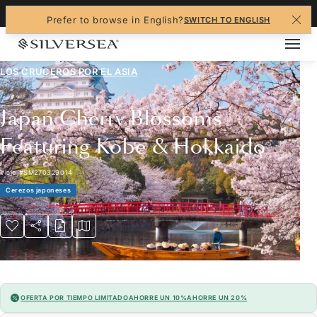
+1-888-978-4070
Prefer to browse in English?
SWITCH TO ENGLISH
LOS CRUCEROS POR EL
ASIA
Japan Cherry Blossoms
Featuring Kobe & Hokkaido
Viaje
#
SM270329014
Cerezos japoneses
OFERTA POR TIEMPO LIMITADO
AHORRE UN 10%
AHORRE UN 20%