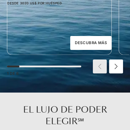
DESDE
3020 US$
POR HUÉSPED
DESCUBRA MÁS
1
DE
6
EL LUJO DE PODER
ELEGIR℠