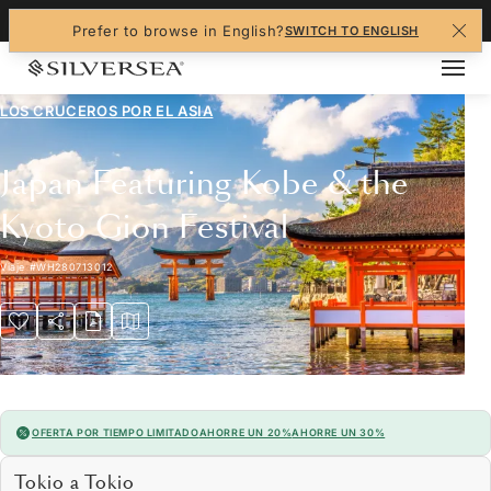
+1-888-978-4070
Prefer to browse in English?
SWITCH TO ENGLISH
LOS CRUCEROS POR EL
ASIA
Japan Featuring Kobe & the
Kyoto Gion Festival
Viaje
#
WH280713012
OFERTA POR TIEMPO LIMITADO
AHORRE UN 20%
AHORRE UN 30%
Tokio a Tokio