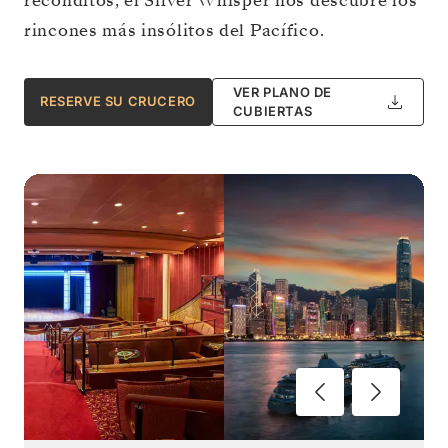
recónditos, el Silver Whisper nos descubre los
rincones más insólitos del Pacífico.
VER PLANO DE
RESERVE SU CRUCERO
CUBIERTAS