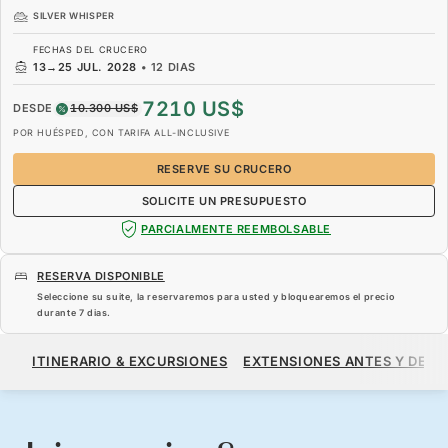
SILVER WHISPER
FECHAS DEL CRUCERO
13
→
25 JUL. 2028
•
12 DIAS
7210 US$
DESDE
10.300 US$
POR HUÉSPED, CON TARIFA ALL-INCLUSIVE
RESERVE SU CRUCERO
SOLICITE UN PRESUPUESTO
PARCIALMENTE REEMBOLSABLE
RESERVA DISPONIBLE
Seleccione su suite, la reservaremos para usted y bloquearemos el precio
durante
7 dias
.
7210 US$
10.300 US$
DESDE
ITINERARIO & EXCURSIONES
EXTENSIONES ANTES Y DESP
POR HUÉSPED, CON TARIFA ALL-INCLUSIVE
RESERVE SU CRUCERO
SOLICITE UN PRESUPUESTO