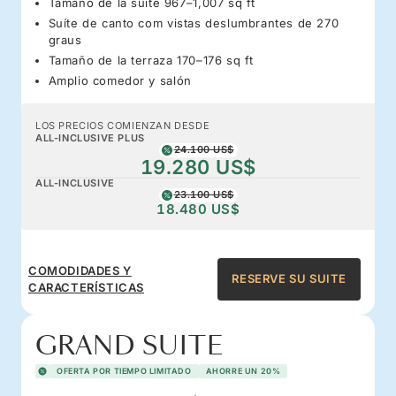
Tamaño de la suite 967–1,007 sq ft
Suíte de canto com vistas deslumbrantes de 270
graus
Tamaño de la terraza 170–176 sq ft
Amplio comedor y salón
LOS PRECIOS COMIENZAN DESDE
ALL-INCLUSIVE PLUS
24.100 US$
19.280 US$
ALL-INCLUSIVE
23.100 US$
18.480 US$
COMODIDADES Y
RESERVE SU SUITE
CARACTERÍSTICAS
GRAND SUITE
OFERTA POR TIEMPO LIMITADO
AHORRE UN 20%