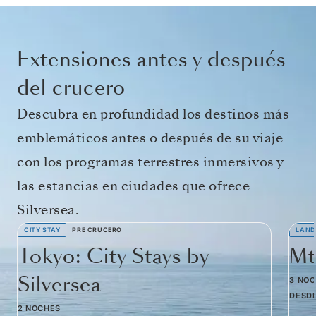
Extensiones antes y después
del crucero
Descubra en profundidad los destinos más
emblemáticos antes o después de su viaje
con los programas terrestres inmersivos y
las estancias en ciudades que ofrece
Silversea.
CITY STAY
PRE CRUCERO
LAND
Tokyo: City Stays by
Mt
Silversea
3 NO
DESD
2 NOCHES