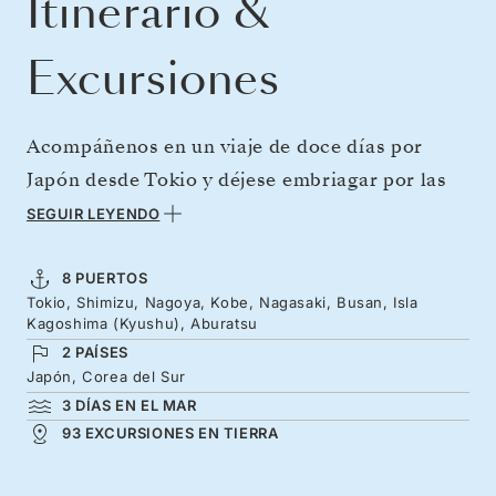
Itinerario &
Excursiones
Acompáñenos en un viaje de doce días por
Japón desde Tokio y déjese embriagar por las
luces de neón, las resplandecientes vistas y los
SEGUIR LEYENDO
serenos paisajes de Honshu y Kyushu.
Comience con el imponente monte Fuji, que se
8 PUERTOS
Tokio, Shimizu, Nagoya, Kobe, Nagasaki, Busan, Isla
alza tras el intenso colorido de las
Kagoshima (Kyushu), Aburatsu
plantaciones de té verde, antes de disfrutar de
2 PAÍSES
dos días en Kobe, muy cerca de los templos
Japón, Corea del Sur
3 DÍAS EN EL MAR
budistas y los palacios de Kioto. Pasee por el
93 EXCURSIONES EN TIERRA
Parque de la Paz de Nagasaki antes de una
breve incursión en Corea para luego continuar