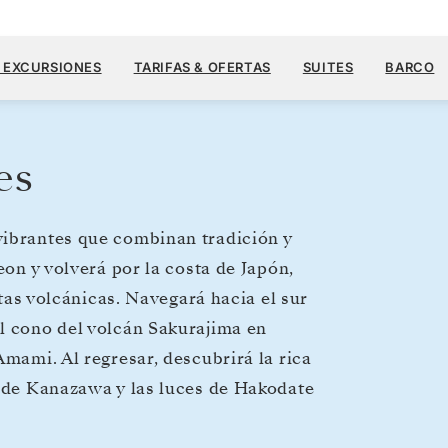
12.800 U
18 JUN.
→
13 JUL. 2028
DESDE
& EXCURSIONES
TARIFAS & OFERTAS
SUITES
BARCO
25 DIAS
POR HUÉSPED, CON TARIFA ALL-I
es
vibrantes que combinan tradición y
eon y volverá por la costa de Japón,
stas volcánicas. Navegará hacia el sur
l cono del volcán Sakurajima en
Amami. Al regresar, descubrirá la rica
o de Kanazawa y las luces de Hakodate