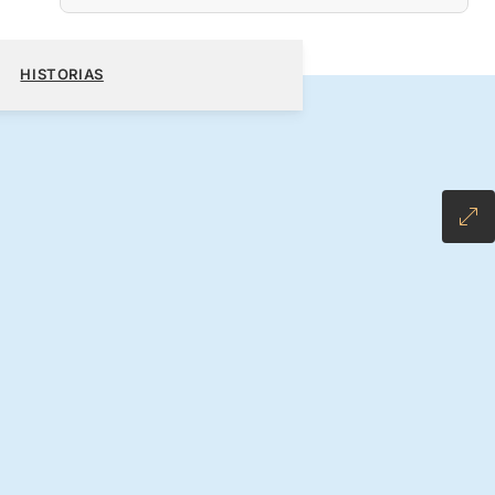
S$
RESERVE SU CRUCERO
SOLICITE UN PRESUPUESTO
HISTORIAS
NCLUSIVE