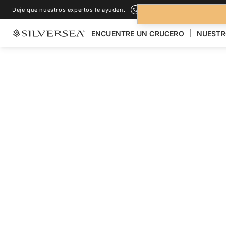
Deje que nuestros expertos le ayuden.
+1-888-978-4070
ENCUENTRE UN CRUCERO
NUESTR
LOS CRUCEROS POR EL
ASIA
Japan, China & So
Featuring Shangha
Viaje
#
WH280618C25
AÑADIR A LOS FAVORITOS
COMPARTIR
DESCARGAR