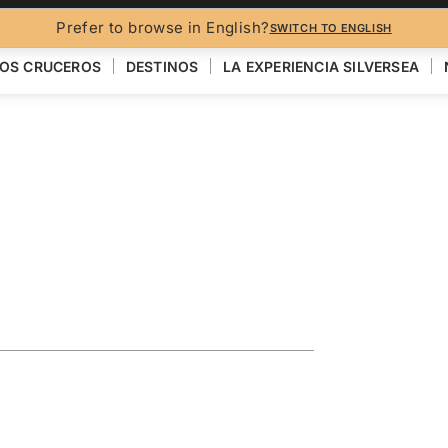
FO
Prefer to browse in English?
SWITCH TO ENGLISH
OS CRUCEROS
DESTINOS
LA EXPERIENCIA SILVERSEA
uth Korea
i