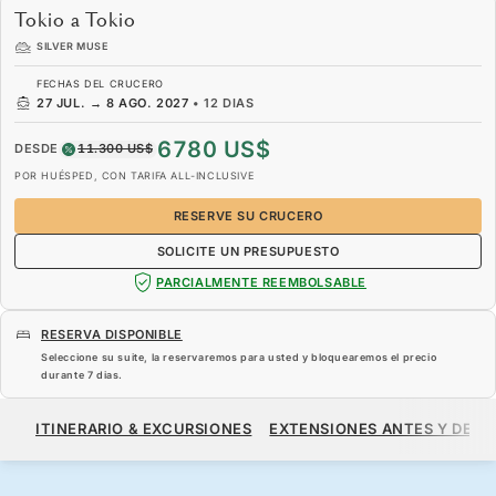
Tokio a Tokio
SILVER MUSE
FECHAS DEL CRUCERO
27 JUL.
→
8 AGO. 2027
•
12 DIAS
6780 US$
DESDE
11.300 US$
POR HUÉSPED, CON TARIFA ALL-INCLUSIVE
RESERVE SU CRUCERO
SOLICITE UN PRESUPUESTO
PARCIALMENTE REEMBOLSABLE
RESERVA DISPONIBLE
Seleccione su suite, la reservaremos para usted y bloquearemos el precio
durante
7 dias
.
6780 US$
11.300 US$
DESDE
ITINERARIO & EXCURSIONES
EXTENSIONES ANTES Y DESP
POR HUÉSPED, CON TARIFA ALL-INCLUSIVE
RESERVE SU CRUCERO
SOLICITE UN PRESUPUESTO