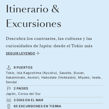
Itinerario &
Excursiones
Descubra los contrastes, las culturas y las
curiosidades de Japón: desde el Tokio más
futurista hasta los maravillosos paisajes
SEGUIR LEYENDO
volcánicos y la tradición samurái. Visite los
monumentos a la paz de Nagasaki y los
9 PUERTOS
Tokio, Isla Kagoshima (Kyushu), Sasebo, Busan,
animados mercados nocturnos de Corea del
Sakaiminato, Aomori, Hakodate (Hokkaido), Miyako, Iwate,
Sur antes de regresar al lado más tranquilo de
Sendai
2 PAÍSES
Japón: los templos de Kioto, sus exquisitos
Japón, Corea del Sur
jardines y sus pausados rituales de té.
3 DÍAS EN EL MAR
Continúe hacia el norte a través de huertos y
85 EXCURSIONES EN TIERRA