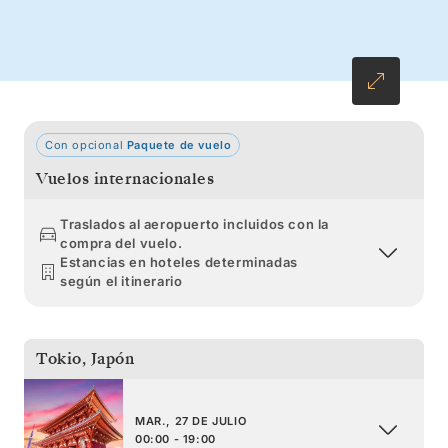
laderas salpicadas de santuarios, hasta el
extremo sur de Hokkaido, famoso por su
marisco. Regrese al sur para concluir su viaje
en Tokio.
Con opcional
Paquete de vuelo
Vuelos internacionales
Traslados al aeropuerto incluidos con la
compra del vuelo.
Estancias en hoteles determinadas
según el itinerario
Tokio
,
Japón
MAR., 27 DE JULIO
00:00 - 19:00