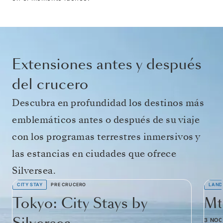
Extensiones antes y después
del crucero
Descubra en profundidad los destinos más
emblemáticos antes o después de su viaje
con los programas terrestres inmersivos y
las estancias en ciudades que ofrece
Silversea.
CITY STAY
PRE CRUCERO
LAND
Tokyo: City Stays by
Mt
3 NO