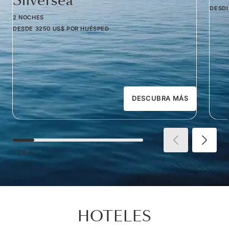
Silversea
DESD
2 NOCHES
DESDE
3250 US$
POR HUÉSPED
DESCUBRA MÁS
1
DE
6
HOTELES