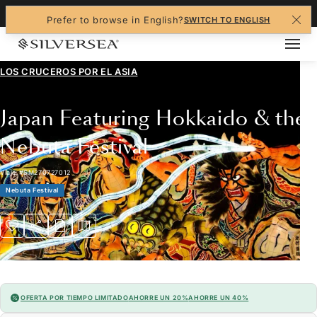
+1-888-978-4070
Prefer to browse in English?
SWITCH TO ENGLISH
LOS CRUCEROS POR EL
ASIA
Japan Featuring Hokkaido & the
Nebuta Festival
Viaje
#
SM270727012
Nebuta Festival
OFERTA POR TIEMPO LIMITADO
AHORRE UN 20%
AHORRE UN 40%