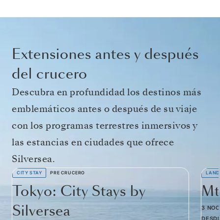
Extensiones antes y después
del crucero
Descubra en profundidad los destinos más
emblemáticos antes o después de su viaje
con los programas terrestres inmersivos y
las estancias en ciudades que ofrece
Silversea.
CITY STAY
PRE CRUCERO
LAND
Tokyo: City Stays by
Mt
Silversea
3 NO
DESD