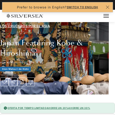
+1-888-978-4070
Prefer to browse in English?
SWITCH TO ENGLISH
LOS CRUCEROS POR EL
ASIA
Japan Featuring Kobe &
Hiroshima
Viaje
#
SM270703012
Gion Matsuri de Kioto
OFERTA POR TIEMPO LIMITADO
AHORRE UN 20%
AHORRE UN 30%