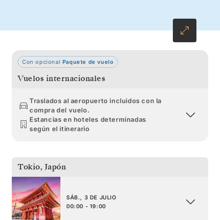
legendarios mercados de marisco de Hakodate
en un viaje por la naturaleza, la historia y el
arte culinario nipones.
Con opcional
Paquete de vuelo
Vuelos internacionales
Traslados al aeropuerto incluidos con la
compra del vuelo.
Estancias en hoteles determinadas
según el itinerario
Tokio
,
Japón
SÁB., 3 DE JULIO
00:00 - 19:00