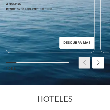
2 NOCHES
DESDE
3250 US$
POR HUÉSPED
DESCUBRA MÁS
1
DE
6
HOTELES