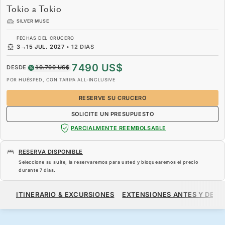
Tokio a Tokio
SILVER MUSE
FECHAS DEL CRUCERO
3
→
15 JUL. 2027
•
12 DIAS
7490 US$
DESDE
10.700 US$
POR HUÉSPED, CON TARIFA ALL-INCLUSIVE
RESERVE SU CRUCERO
SOLICITE UN PRESUPUESTO
PARCIALMENTE REEMBOLSABLE
RESERVA DISPONIBLE
Seleccione su suite, la reservaremos para usted y bloquearemos el precio
durante
7 dias
.
7490 US$
10.700 US$
DESDE
ITINERARIO & EXCURSIONES
EXTENSIONES ANTES Y DESP
POR HUÉSPED, CON TARIFA ALL-INCLUSIVE
RESERVE SU CRUCERO
SOLICITE UN PRESUPUESTO