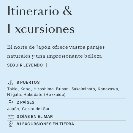
Itinerario &
Excursiones
El norte de Japón ofrece vastos parajes
naturales y una impresionante belleza
volcánica. Disfrute de 12 días explorando el
SEGUIR LEYENDO
país del sol naciente a bordo del Silver Muse,
navegando desde Tokio y por la costa de
8 PUERTOS
Tokio, Kobe, Hiroshima, Busan, Sakaiminato, Kanazawa,
Honshu. Visite Osaka, la capital de la comida
Niigata, Hakodate (Hokkaido)
callejera, Hiroshima, una ciudad que invita a
2 PAÍSES
reflexionar, y los barrios samuráis de
Japón, Corea del Sur
3 DÍAS EN EL MAR
Kanazawa. Pruebe los sabores de las
81 EXCURSIONES EN TIERRA
prestigiosas fábricas de sake de Niigata y los