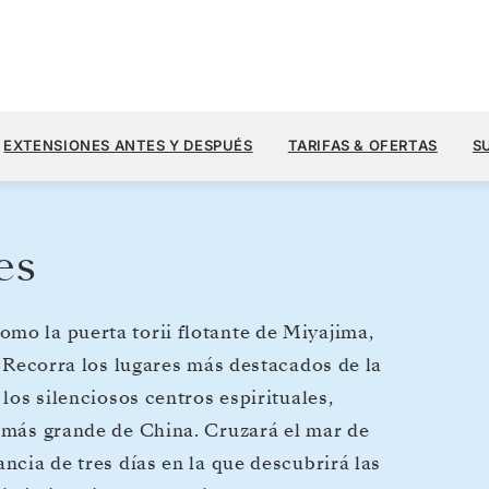
8120
11.600 US$
30 AGO.
→
13 SEPT. 2028
DESDE
EXTENSIONES ANTES Y DESPUÉS
TARIFAS & OFERTAS
S
14 DIAS
POR HUÉSPED, CON TARIFA ALL-INCL
es
mo la puerta torii flotante de Miyajima,
r. Recorra los lugares más destacados de la
 los silenciosos centros espirituales,
d más grande de China. Cruzará el mar de
ncia de tres días en la que descubrirá las