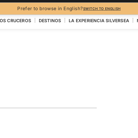
FO
Prefer to browse in English?
SWITCH TO ENGLISH
OS CRUCEROS
DESTINOS
LA EXPERIENCIA SILVERSEA
turing