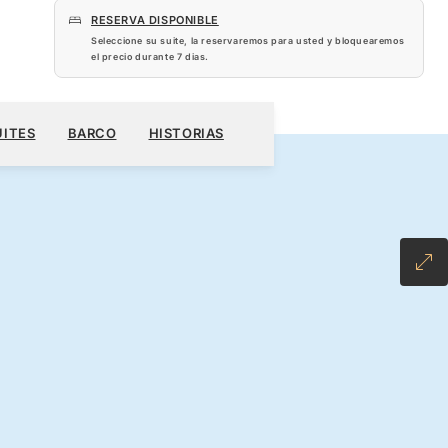
RESERVA DISPONIBLE
Seleccione su suite, la reservaremos para usted y bloquearemos
el precio durante
7 dias
.
 US$
RESERVE SU CRUCERO
SOLICITE UN PRESUPUESTO
UITES
BARCO
HISTORIAS
USIVE