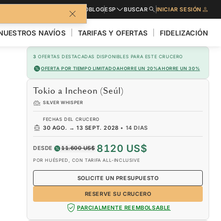
LLETO
SOLICITE PRESUPUESTO
BLOG
ESP
BUSCAR
INICIAR SESIÓN
NUESTROS NAVÍOS
TARIFAS Y OFERTAS
FIDELIZACIÓN
3
OFERTAS DESTACADAS DISPONIBLES PARA ESTE CRUCERO
OFERTA POR TIEMPO LIMITADO
AHORRE UN 20%
AHORRE UN 30%
Tokio a Incheon (Seúl)
SILVER WHISPER
FECHAS DEL CRUCERO
30 AGO.
→
13 SEPT. 2028
•
14 DIAS
8120 US$
DESDE
11.600 US$
POR HUÉSPED, CON TARIFA ALL-INCLUSIVE
SOLICITE UN PRESUPUESTO
RESERVE SU CRUCERO
PARCIALMENTE REEMBOLSABLE