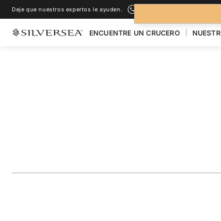
Deje que nuestros expertos le ayuden.
+1-888-978-4070
ENCUENTRE UN CRUCERO
NUESTR
LOS CRUCEROS POR EL
ASIA
Japan & China Fea
Shanghai
Viaje
#
WH280830014
AÑADIR A LOS FAVORITOS
COMPARTIR
DESCARGAR