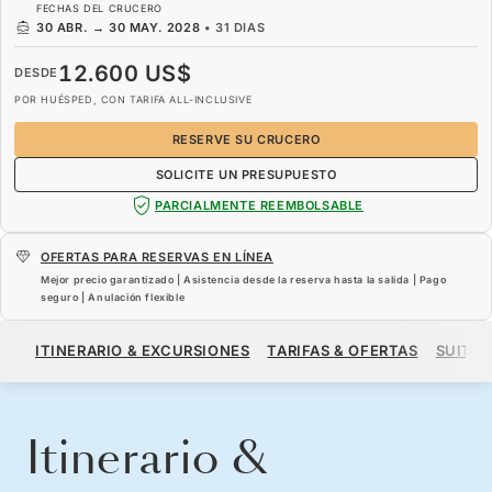
FECHAS DEL CRUCERO
30 ABR.
→
30 MAY. 2028
•
31 DIAS
12.600 US$
DESDE
POR HUÉSPED, CON TARIFA ALL-INCLUSIVE
RESERVE SU CRUCERO
SOLICITE UN PRESUPUESTO
PARCIALMENTE REEMBOLSABLE
OFERTAS PARA RESERVAS EN LÍNEA
Mejor precio garantizado | Asistencia desde la reserva hasta la salida | Pago
seguro | Anulación flexible
12.600 US$
DESDE
ITINERARIO & EXCURSIONES
TARIFAS & OFERTAS
SUITES
POR HUÉSPED, CON TARIFA ALL-INCLUSIVE
RESERVE SU CRUCERO
SOLICITE UN PRESUPUESTO
Itinerario &