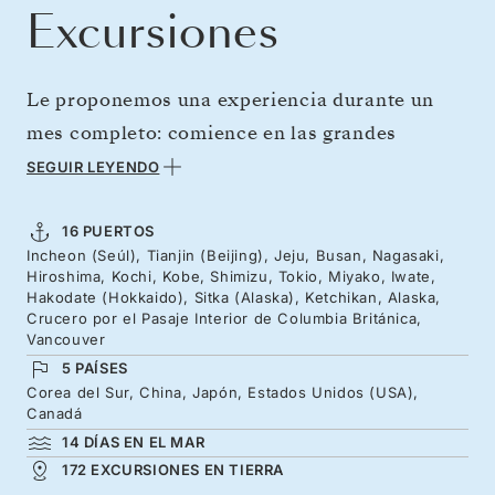
Excursiones
Le proponemos una experiencia durante un
mes completo: comience en las grandes
ciudades de Asia y termine en el corazón de la
SEGUIR LEYENDO
naturaleza salvaje de Alaska y la Columbia
Británica. Este ambicioso viaje parte de Corea
16 PUERTOS
Incheon (Seúl), Tianjin (Beijing), Jeju, Busan, Nagasaki,
del Sur, para poner rumbo después a China y
Hiroshima, Kochi, Kobe, Shimizu, Tokio, Miyako, Iwate,
continuar hacia las tranquilas islas y las
Hakodate (Hokkaido), Sitka (Alaska), Ketchikan, Alaska,
Crucero por el Pasaje Interior de Columbia Británica,
ciudades templarias de Japón. Relájese en el
Vancouver
mar mientras cruza el Pacífico abierto —
5 PAÍSES
Corea del Sur, China, Japón, Estados Unidos (USA),
incluso ganará un día al cruzar la línea
Canadá
internacional de cambio de fecha— antes de
14 DÍAS EN EL MAR
llegar a los fiordos y los parques de tótems de
172 EXCURSIONES EN TIERRA