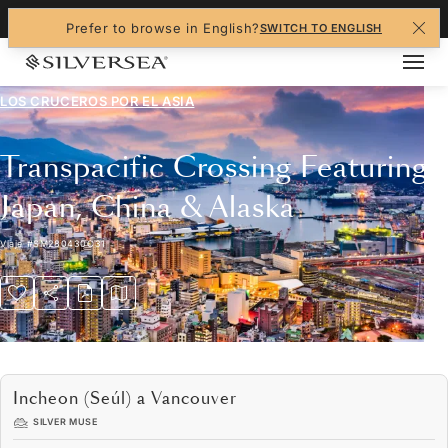
+1-888-978-4070
Prefer to browse in English?
SWITCH TO ENGLISH
LOS CRUCEROS POR EL
ASIA
Transpacific Crossing Featuring
Japan, China & Alaska
Viaje
#
SM280430C31
Incheon (Seúl) a Vancouver
SILVER MUSE