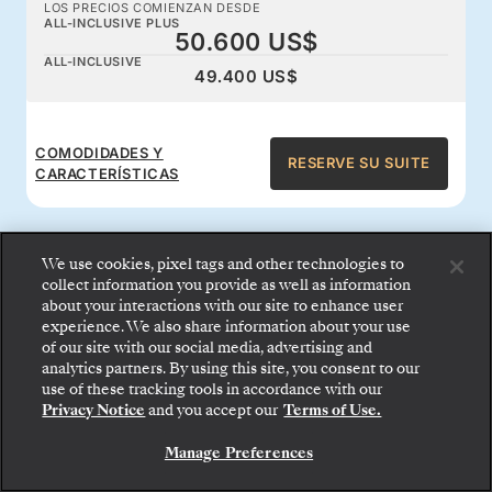
LOS PRECIOS COMIENZAN DESDE
ALL-INCLUSIVE PLUS
50.600 US$
ALL-INCLUSIVE
49.400 US$
COMODIDADES Y
RESERVE SU SUITE
CARACTERÍSTICAS
We use cookies, pixel tags and other technologies to
collect information you provide as well as information
about your interactions with our site to enhance user
Ventajas a bordo con todo
experience. We also share information about your use
of our site with our social media, advertising and
incluido
analytics partners. By using this site, you consent to our
use of these tracking tools in accordance with our
Privacy Notice
and you accept our
Terms of Use.
Disfrute de la comida gourmet 24 horas, del
Manage Preferences
servicio de mayordomo, de las bebidas
prémium y de las espectaculares actividades