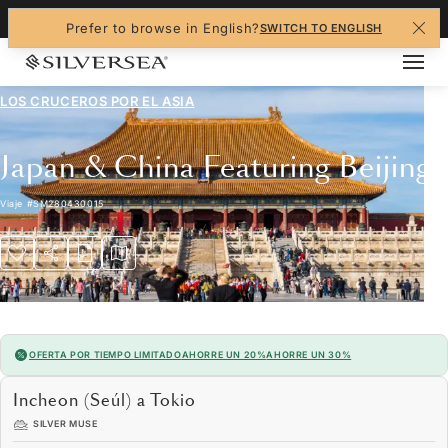
+1-888-978-4070
Prefer to browse in English?
SWITCH TO ENGLISH
LOS CRUCEROS POR EL
ASIA
Japan & China Featuring Beijing
Viaje
#
SM280430015
OFERTA POR TIEMPO LIMITADO
AHORRE UN 20%
AHORRE UN 30%
Incheon (Seúl) a Tokio
SILVER MUSE