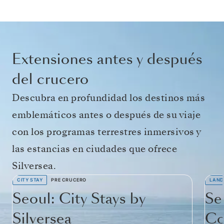
Extensiones antes y después
del crucero
Descubra en profundidad los destinos más
emblemáticos antes o después de su viaje
con los programas terrestres inmersivos y
las estancias en ciudades que ofrece
Silversea.
CITY STAY
PRE CRUCERO
LAND
Seoul: City Stays by
Se
Silversea
Co