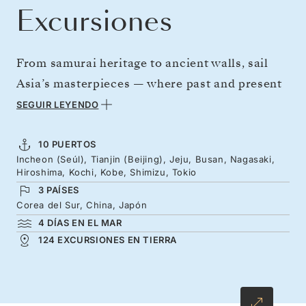
Excursiones
From samurai heritage to ancient walls, sail
Asia’s masterpieces — where past and present
combine. Journey from Beijing’s imperial
SEGUIR LEYENDO
wonders to Korea’s tranquil coasts, then cross
to Japan for a full sweep of cultural treasures
10 PUERTOS
Incheon (Seúl), Tianjin (Beijing), Jeju, Busan, Nagasaki,
— from Nagasaki and Hiroshima’s poignant
Hiroshima, Kochi, Kobe, Shimizu, Tokio
pasts and peaceful gardens to an extended stay
3 PAÍSES
in Kobe, with Kyoto and Osaka nearby. Admire
Corea del Sur, China, Japón
4 DÍAS EN EL MAR
Mount Fuji, before your finale in Tokyo, where
124 EXCURSIONES EN TIERRA
centuries-old shrines stand beside a futuristic
skyline.