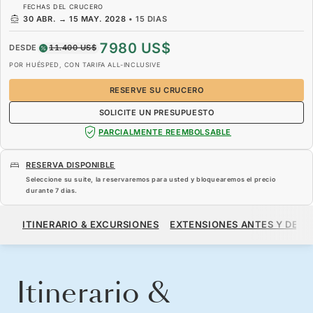
FECHAS DEL CRUCERO
30 ABR.
→
15 MAY. 2028
•
15 DIAS
7980 US$
DESDE
11.400 US$
POR HUÉSPED, CON TARIFA ALL-INCLUSIVE
RESERVE SU CRUCERO
SOLICITE UN PRESUPUESTO
PARCIALMENTE REEMBOLSABLE
RESERVA DISPONIBLE
Seleccione su suite, la reservaremos para usted y bloquearemos el precio
durante
7 dias
.
7980 US$
11.400 US$
DESDE
ITINERARIO & EXCURSIONES
EXTENSIONES ANTES Y DESP
POR HUÉSPED, CON TARIFA ALL-INCLUSIVE
RESERVE SU CRUCERO
SOLICITE UN PRESUPUESTO
Itinerario &