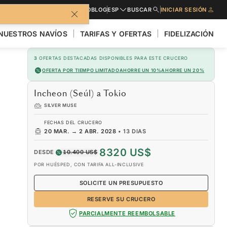
LLETO
SOLICITE PRESUPUESTO
BLOG
ESP
BUSCAR
INICIAR SESIÓN
NUESTROS NAVÍOS
TARIFAS Y OFERTAS
FIDELIZACIÓN
3
OFERTAS DESTACADAS DISPONIBLES PARA ESTE CRUCERO
OFERTA POR TIEMPO LIMITADO
AHORRE UN 10%
AHORRE UN 20%
Incheon (Seúl) a Tokio
SILVER MUSE
FECHAS DEL CRUCERO
20 MAR.
→
2 ABR. 2028
•
13 DIAS
8320 US$
DESDE
10.400 US$
POR HUÉSPED, CON TARIFA ALL-INCLUSIVE
SOLICITE UN PRESUPUESTO
RESERVE SU CRUCERO
PARCIALMENTE REEMBOLSABLE