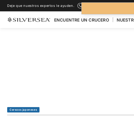
Deje que nuestros expertos le ayuden.
+1-888-978-4070
ENCUENTRE UN CRUCERO
NUESTR
LOS CRUCEROS POR EL
ASIA
Japan Cherry Blo
Featuring Kobe & 
Viaje
#
SM280320013
Cerezos japoneses
AÑADIR A LOS FAVORITOS
COMPARTIR
DESCARGAR