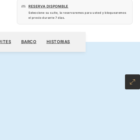
RESERVA DISPONIBLE
Seleccione su suite, la reservaremos para usted y bloquearemos
el precio durante
7 dias
.
 US$
RESERVE SU CRUCERO
SOLICITE UN PRESUPUESTO
UITES
BARCO
HISTORIAS
USIVE