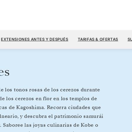
8320
10.400 US$
20 MAR.
→
2 ABR. 2028
DESDE
EXTENSIONES ANTES Y DESPUÉS
TARIFAS & OFERTAS
S
13 DIAS
POR HUÉSPED, CON TARIFA ALL-INCL
es
e los tonos rosas de los cerezos durante
e los cerezos en flor en los templos de
nicas de Kagoshima. Recorra ciudades que
lneario, y descubra el patrimonio samurái
r. Saboree las joyas culinarias de Kobe o