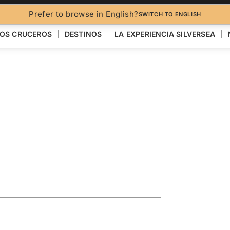
FO
Prefer to browse in English?
SWITCH TO ENGLISH
OS CRUCEROS
DESTINOS
LA EXPERIENCIA SILVERSEA
ssoms
Hiroshima
VER EL MAPA