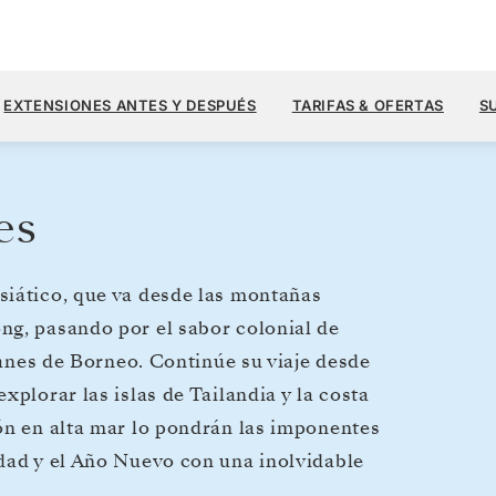
14.100 U
5 DIC. 2027
→
4 ENE. 2028
DESDE
EXTENSIONES ANTES Y DESPUÉS
TARIFAS & OFERTAS
S
30 DIAS
POR HUÉSPED, CON TARIFA ALL-I
es
siático, que va desde las montañas
ng, pasando por el sabor colonial de
utanes de Borneo. Continúe su viaje desde
xplorar las islas de Tailandia y la costa
ón en alta mar lo pondrán las imponentes
idad y el Año Nuevo con una inolvidable