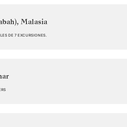
abah)
,
Malasia
LES DE 7 EXCURSIONES.
mar
ERS