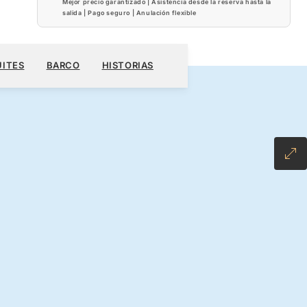
Mejor precio garantizado | Asistencia desde la reserva hasta la
salida | Pago seguro | Anulación flexible
S$
RESERVE SU CRUCERO
SOLICITE UN PRESUPUESTO
UITES
BARCO
HISTORIAS
NCLUSIVE