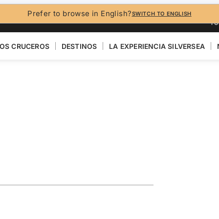
Prefer to browse in English?
SWITCH TO ENGLISH
FO
OS CRUCEROS
DESTINOS
LA EXPERIENCIA SILVERSEA
alaysia &
 Phuket
VER EL MAPA