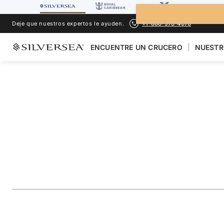
Deje que nuestros expertos le ayuden.
+1-888-978-4070
ENCUENTRE UN CRUCERO
NUESTR
LOS CRUCEROS POR EL
ASIA
The Philippines, M
Vietnam Featuring
Viaje
#
SM271205C30
AÑADIR A LOS FAVORITOS
COMPARTIR
DESCARGAR