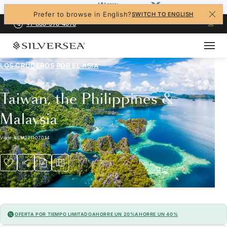
Prefer to browse in English?
SWITCH TO ENGLISH
+1-888-978-4070
LOS CRUCEROS POR EL
ASIA
Taiwan, the Philippines &
Malaysia
Viaje
#
SM271107014
OFERTA POR TIEMPO LIMITADO
AHORRE UN 20%
AHORRE UN 40%