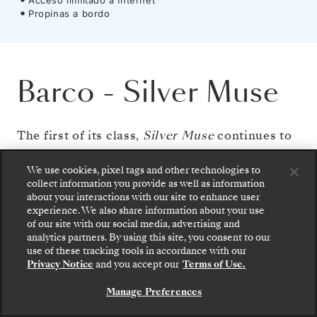
Propinas a bordo
Barco
-
Silver Muse
The first of its class,
Silver Muse
continues to
lead the way in comfort, service, dining and
We use cookies, pixel tags and other technologies to
quality. The S.A.L.T. Kitchen brings the tastes
collect information you provide as well as information
about your interactions with our site to enhance user
of your journey’s destinations to the table,
experience. We also share information about your use
while eight dining venues reveal a delicious
of our site with our social media, advertising and
analytics partners. By using this site, you consent to our
world of culinary discovery. At S.A.L.T. Bar,
use of these tracking tools in accordance with our
expert mixologists craft cocktails inspired by
Privacy Notice
and you accept our
Terms of Use.
the regions you explore. Every detail on board
Manage Preferences
feels effortless — thoughtfully designed