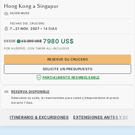
Hong Kong a Singapur
SILVER MUSE
FECHAS DEL CRUCERO
7
→
21 NOV. 2027
•
14 DIAS
7980 US$
DESDE
13.300 US$
POR HUÉSPED, CON TARIFA ALL-INCLUSIVE
RESERVE SU CRUCERO
SOLICITE UN PRESUPUESTO
PARCIALMENTE REEMBOLSABLE
RESERVA DISPONIBLE
Seleccione su suite, la reservaremos para usted y bloquearemos el precio
durante
7 dias
.
7980 US$
13.300 US$
DESDE
ITINERARIO & EXCURSIONES
EXTENSIONES ANTES Y DESP
POR HUÉSPED, CON TARIFA ALL-INCLUSIVE
RESERVE SU CRUCERO
SOLICITE UN PRESUPUESTO