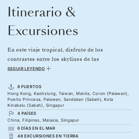
Itinerario &
Excursiones
En este viaje tropical, disfrute de los
contrastes entre los skylines de las
megaciudades de Asia y las intrincadas selvas
SEGUIR LEYENDO
de Borneo. Contemple Hong Kong desde la
cumbre Victoria antes de navegar hacia Taiwán
8 PUERTOS
Hong Kong, Kaohsiung, Taiwan, Manila, Coron (Palawan),
y las históricas calles de Manila. Descubra las
Puerto Princesa, Palawan, Sandakan (Sabah), Kota
aguas cristalinas y las lagunas escondidas de
Kinabalu (Sabah), Singapur
4 PAÍSES
Palawan, y adéntrese en las selvas tropicales
China, Filipinas, Malasia, Singapur
de Borneo, donde se recuperan los
6 DÍAS EN EL MAR
orangutanes. Explore las islas de coral de Kota
48 EXCURSIONES EN TIERRA