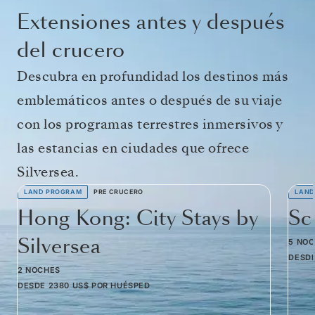
Extensiones antes y después
del crucero
Descubra en profundidad los destinos más
emblemáticos antes o después de su viaje
con los programas terrestres inmersivos y
las estancias en ciudades que ofrece
Silversea.
LAND PROGRAM
PRE CRUCERO
LAND
Hong Kong: City Stays by
Sc
Silversea
5 NO
DESD
2 NOCHES
DESDE
2380 US$
POR HUÉSPED