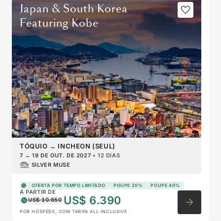
Japan & South Korea
Featuring Kobe
TÓQUIO
→
INCHEON (SEUL)
7
→
19 DE OUT. DE 2027
•
12 DIAS
SILVER MUSE
OFERTA POR TEMPO LIMITADO
POUPE 20%
POUPE 40%
A PARTIR DE
US$ 6.390
US$ 10.650
POR HÓSPEDE, COM TARIFA ALL-INCLUSIVE