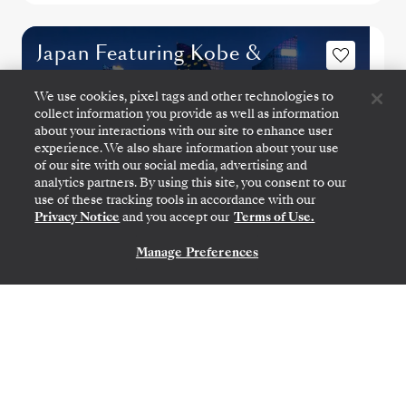
Japan Featuring Kobe &
Hiroshima
We use cookies, pixel tags and other technologies to
collect information you provide as well as information
about your interactions with our site to enhance user
experience. We also share information about your use
of our site with our social media, advertising and
analytics partners. By using this site, you consent to our
use of these tracking tools in accordance with our
Privacy Notice
and you accept our
Terms of Use.
Manage Preferences
CONTATE-NOS
TÓQUIO
→
TÓQUIO
3
→
17 DE OUT. DE 2026
•
14 DIAS
SILVER MOON
OFERTA POR TEMPO LIMITADO
POUPE 10%
POUPE 20%
A PARTIR DE
US$ 13.520
US$ 16.900