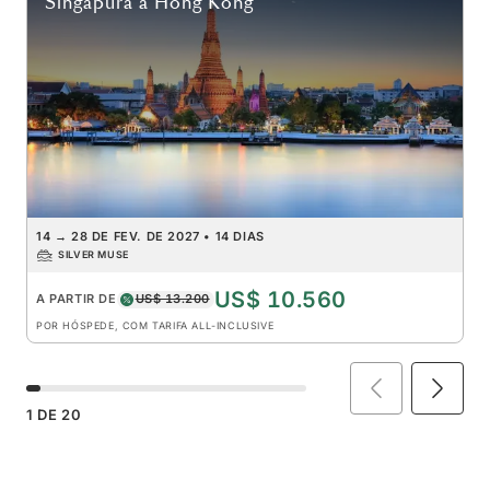
Singapura
a
Hong Kong
14
→
28 DE FEV. DE 2027
•
14 DIAS
SILVER MUSE
US$ 10.560
A PARTIR DE
US$ 13.200
POR HÓSPEDE, COM TARIFA ALL-INCLUSIVE
1
DE
20