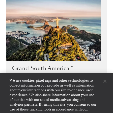
Grand South America *
Grand Voyage 2027
We use cookies, pixel tags and other technologies to
collect information you provide as well as information
*O serviço Silver Shore Baggage Valet estará disponível
about your interactions with our site to enhance user
para reserva 100 dias antes do embarque.
experience. We also share information about your use
of our site with our social media, advertising and
analytics partners. By using this site, you consent to our
use of these tracking tools in accordance with our