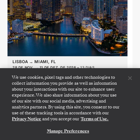
LISBOA
→
MIAMI, FL
28 DE NOV.
→
11 DE DEZ. DE 2026
•
13 DIAS
SILVER RAY
We use cookies, pixel tags and other technologies to
collect information you provide as well as information
OFERTA POR TEMPO LIMITADO
POUPE 20%
POUPE 30%
about your interactions with our site to enhance user
A PARTIR DE
US$ 5.250
experience. We also share information about your use
of our site with our social media, advertising and
POR HÓSPEDE, COM TARIFA LAST-MINUTE
analytics partners. By using this site, you consent to our
use of these tracking tools in accordance with our
Privacy Notice
and you accept our
Terms of Use.
Transatlantic Crossing
Manage Preferences
CONTATE-NOS
Featuring Bermuda & Portugal