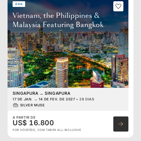
ÁSIA
Vietnam, the Philippines &
Malaysia Featuring Bangkok
SINGAPURA
→
SINGAPURA
17 DE JAN.
→
14 DE FEV. DE 2027
•
28 DIAS
SILVER MUSE
A PARTIR DE
US$ 16.800
POR HÓSPEDE, COM TARIFA ALL-INCLUSIVE