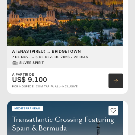
ATENAS (PIREU)
→
BRIDGETOWN
7 DE NOV.
→
5 DE DEZ. DE 2026
•
28 DIAS
SILVER SPIRIT
A PARTIR DE
US$ 9.100
POR HÓSPEDE, COM TARIFA ALL-INCLUSIVE
MEDITERRÂNEAO
Transatlantic Crossing Featuring
Spain & Bermuda