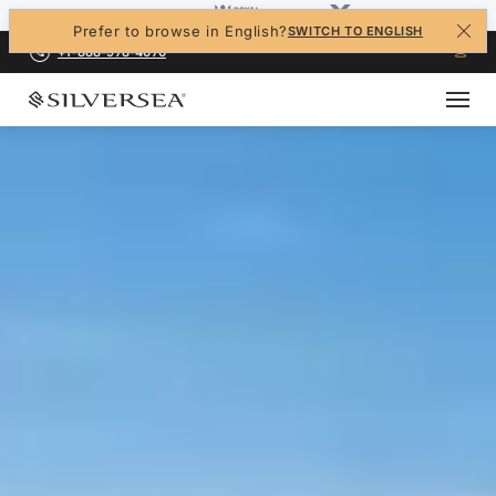
Prefer to browse in English?
SWITCH TO ENGLISH
+1-888-978-4070