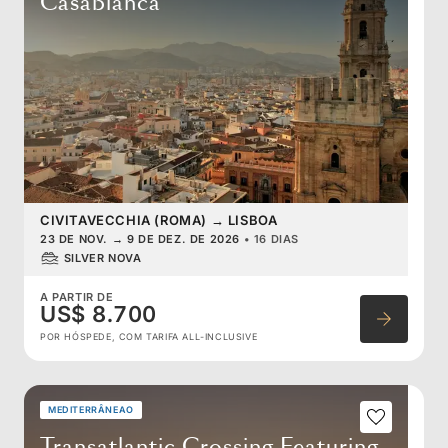
Casablanca
CIVITAVECCHIA (ROMA)
→
LISBOA
23 DE NOV.
→
9 DE DEZ. DE 2026
•
16 DIAS
SILVER NOVA
A PARTIR DE
US$ 8.700
POR HÓSPEDE, COM TARIFA ALL-INCLUSIVE
MEDITERRÂNEAO
Transatlantic Crossing Featuring