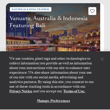
AUSTRÁLIA & NOVA ZELÂNDIA
Vanuatu, Australia & Indonesia
Featuring Bali
We use cookies, pixel tags and other technologies to
collect information you provide as well as information
about your interactions with our site to enhance user
experience. We also share information about your use
of our site with our social media, advertising and
LAUTOKA
→
SINGAPURA
analytics partners. By using this site, you consent to our
11 DE FEV.
→
12 DE MAR. DE 2027
•
29 DIAS
use of these tracking tools in accordance with our
SILVER DAWN
Privacy Notice
and you accept our
Terms of Use.
A PARTIR DE
Manage Preferences
US$ 14.600
CONTATE-NOS
POR HÓSPEDE, COM TARIFA ALL-INCLUSIVE