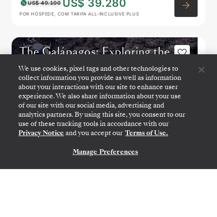
US$ 39.280
US$ 49.100
POR HÓSPEDE, COM TARIFA ALL-INCLUSIVE PLUS
The Galápagos: Exploring the
Inner Loop
We use cookies, pixel tags and other technologies to
collect information you provide as well as information
about your interactions with our site to enhance user
experience. We also share information about your use
of our site with our social media, advertising and
analytics partners. By using this site, you consent to our
use of these tracking tools in accordance with our
Privacy Notice
and you accept our
Terms of Use.
Manage Preferences
CONTATE-NOS
SAN CRISTÓBAL, GALÁPAGOS
→
SAN CRISTÓBAL,
GALÁPAGOS
30 DE OUT.
→
6 DE NOV. DE 2027
•
7 DIAS
SILVER ORIGIN
CRUZEIRO DE EXPEDIÇÃO