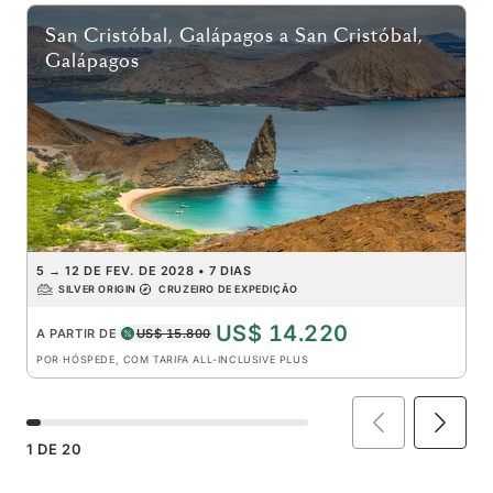
San Cristóbal, Galápagos
a
San Cristóbal,
Galápagos
5
→
12 DE FEV. DE 2028
•
7 DIAS
SILVER ORIGIN
CRUZEIRO DE EXPEDIÇÃO
US$ 14.220
A PARTIR DE
US$ 15.800
POR HÓSPEDE, COM TARIFA ALL-INCLUSIVE PLUS
1
DE
20