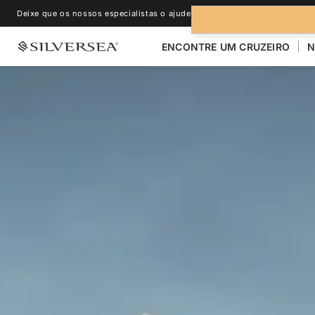
Deixe que os nossos especialistas o ajudem.
+1-888-978-4070
ENCONTRE UM CRUZEIRO
N