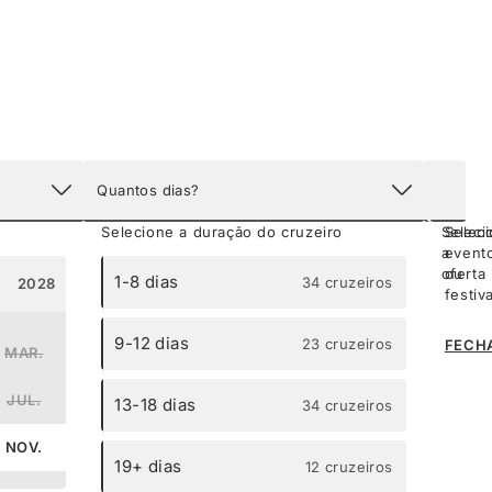
Quantos dias?
Ofertas
Eventos
Selecione a duração do cruzeiro
Seleci
Selec
a
event
oferta
ou
1-8 dias
34 cruzeiros
2028
2029
festiv
Cruz
9-12 dias
23 cruzeiros
FECH
Soci
MAR.
ABR.
E po
desco
JUL.
AGO.
13-18 dias
34 cruzeiros
5% se
conn
NOV.
DEZ.
ante
19+ dias
12 cruzeiros