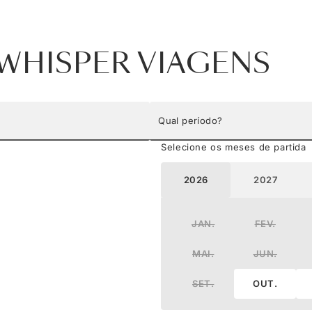
WHISPER VIAGENS
Qual período?
Selecione os meses de partida
2026
2027
JAN.
FEV.
MAI.
JUN.
SET.
OUT.