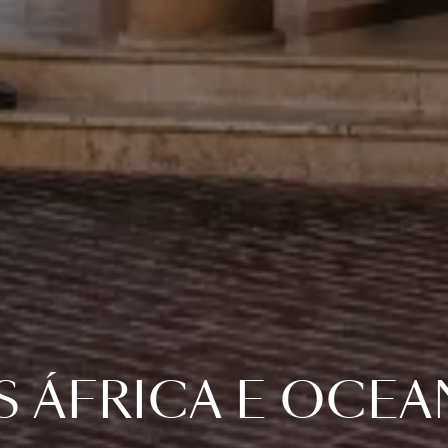
S ÁFRICA E OCEA