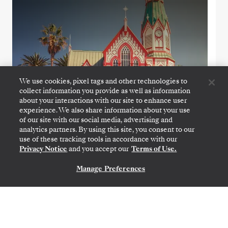
We use cookies, pixel tags and other technologies to
collect information you provide as well as information
about your interactions with our site to enhance user
experience. We also share information about your use
VALPARAISO
→
MIAMI, FL
of our site with our social media, advertising and
5
→
23 DE MAR. DE 2027
•
18 DIAS
analytics partners. By using this site, you consent to our
SILVER NOVA
use of these tracking tools in accordance with our
Privacy Notice
and you accept our
Terms of Use.
OFERTA POR TEMPO LIMITADO
POUPE 20%
POUPE 30%
A PARTIR DE
Manage Preferences
CONTATE-NOS
US$ 12.530
US$ 17.900
POR HÓSPEDE, COM TARIFA ALL-INCLUSIVE
Chile & Argentina Featuring