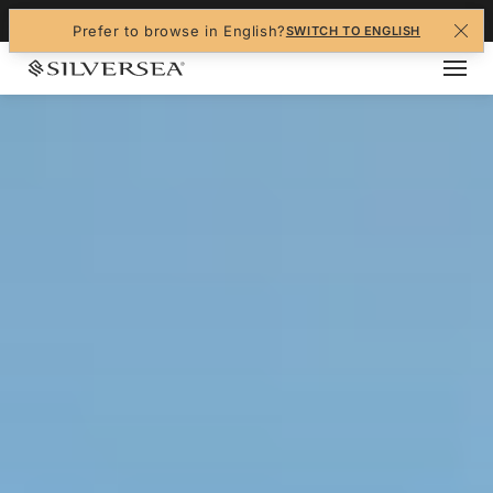
+1-888-978-4070
Prefer to browse in English?
SWITCH TO ENGLISH