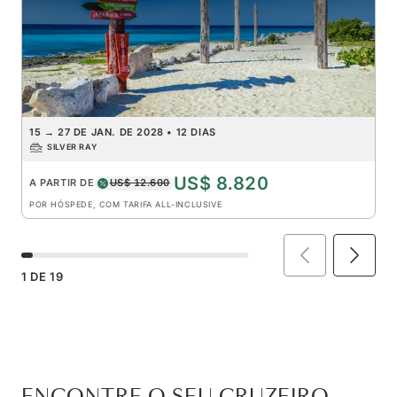
15
→
27 DE JAN. DE 2028
•
12 DIAS
SILVER RAY
US$ 8.820
A PARTIR DE
US$ 12.600
POR HÓSPEDE, COM TARIFA ALL-INCLUSIVE
1
DE
19
ENCONTRE O SEU CRUZEIRO