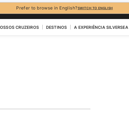
Prefer to browse in English?
SWITCH TO ENGLISH
OSSOS CRUZEIROS
DESTINOS
A EXPERIÊNCIA SILVERSEA
eaturing
R
VER MAPA