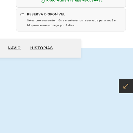
PARCIALMENTE REEMBOLSÁVEL
RESERVA DISPONÍVEL
Selecione sua suíte, nós a manteremos reservada para você e
bloquearemos o preço por
4 dias
.
920
RESERVE O SEU CRUZEIRO
SOLICITE UM ORÇAMENTO
NAVIO
HISTÓRIAS