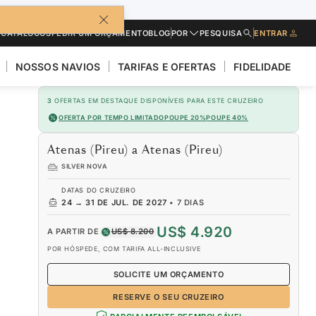
CATÁLOGOS
PEDIR UM ORÇAMENTO
BLOG
POR
PESQUISA
ENTRAR
NOSSOS NAVIOS
TARIFAS E OFERTAS
FIDELIDADE
3
OFERTAS EM DESTAQUE DISPONÍVEIS PARA ESTE CRUZEIRO
OFERTA POR TEMPO LIMITADO
POUPE 20%
POUPE 40%
Atenas (Pireu) a Atenas (Pireu)
SILVER NOVA
DATAS DO CRUZEIRO
24
→
31 DE JUL. DE 2027
•
7 DIAS
US$ 4.920
A PARTIR DE
US$ 8.200
POR HÓSPEDE, COM TARIFA ALL-INCLUSIVE
SOLICITE UM ORÇAMENTO
RESERVE O SEU CRUZEIRO