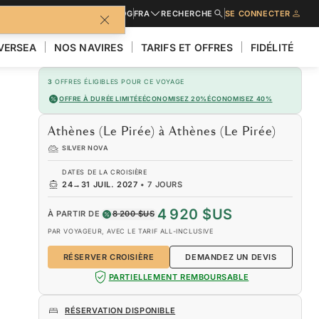
URES
DEMANDER UN DEVIS
BLOG
FRA
RECHERCHE
SE CONNECTER
LVERSEA
NOS NAVIRES
TARIFS ET OFFRES
FIDÉLITÉ
3
OFFRES ÉLIGIBLES POUR CE VOYAGE
OFFRE À DURÉE LIMITÉE
ÉCONOMISEZ 20%
ÉCONOMISEZ 40%
Athènes (Le Pirée) à Athènes (Le Pirée)
SILVER NOVA
DATES DE LA CROISIÈRE
24
→
31 JUIL. 2027
•
7 JOURS
4 920 $US
À PARTIR DE
8 200 $US
PAR VOYAGEUR, AVEC LE TARIF ALL-INCLUSIVE
RÉSERVER CROISIÈRE
DEMANDEZ UN DEVIS
PARTIELLEMENT REMBOURSABLE
RÉSERVATION DISPONIBLE