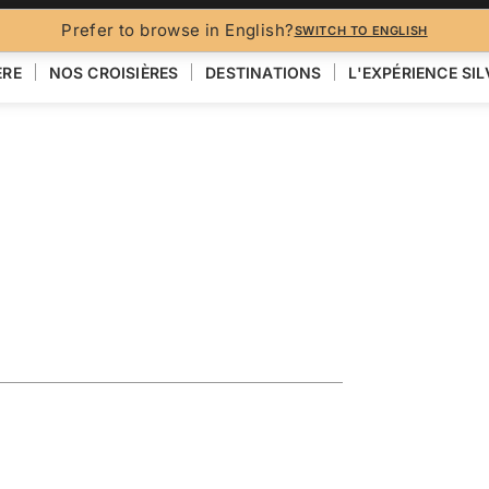
BROCH
Prefer to browse in English?
SWITCH TO ENGLISH
ÈRE
NOS CROISIÈRES
DESTINATIONS
L'EXPÉRIENCE SI
eaturing
VOIR LA CARTE