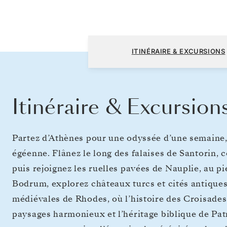
Athènes (Le Pirée) à Athènes (Le Pirée)
ITINÉRAIRE & EXCURSIONS
Itinéraire & Excursion
Partez d’Athènes pour une odyssée d’une semaine, 
égéenne. Flânez le long des falaises de Santorin, 
puis rejoignez les ruelles pavées de Nauplie, au p
Bodrum, explorez châteaux turcs et cités antiques,
médiévales de Rhodes, où l’histoire des Croisades s
paysages harmonieux et l’héritage biblique de Pa