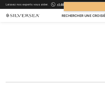
Laissez nos experts vous aider.
+1-888-978-4070
RECHERCHER UNE CROISI
RETOUR À TOUTES LES
CROISIÈRES MÉDITERRANÉE
Greece & Turkey F
Santorini
Voyage
#
SN270724007
AJOUTER AUX FAVORIS
PARTAGER
TÉLÉCHARGER