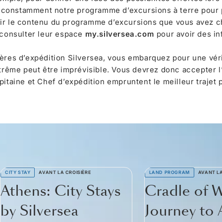
 constamment notre programme d’excursions à terre pour
ir le contenu du programme d’excursions que vous avez ch
 consulter leur espace
my.silversea.com
pour avoir des in
ières d’expédition Silversea, vous embarquez pour une vér
trême peut être imprévisible. Vous devrez donc accepter l’i
pitaine et Chef d’expédition empruntent le meilleur trajet 
CITY STAY
AVANT LA CROISIÈRE
LAND PROGRAM
AVANT LA
Athens: City Stays
Cradle of 
by Silversea
Journey to 