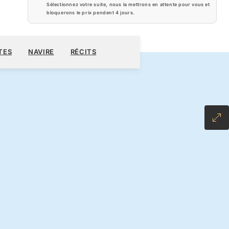
Sélectionnez votre suite, nous la mettrons en attente pour vous et
bloquerons le prix pendent
4 jours
.
920 $US
RÉSERVER CROISIÈRE
DEMANDEZ UN DEVIS
TES
NAVIRE
RÉCITS
LL-INCLUSIVE