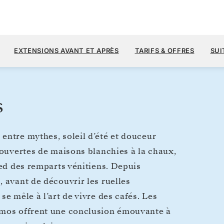
4 
8 200 $US
24
→
31 JUIL. 2027
À PARTIR DE
EXTENSIONS AVANT ET APRÈS
TARIFS & OFFRES
SUI
7 JOURS
PAR VOYAGEUR, AVEC LE TARIF A
s
entre mythes, soleil d’été et douceur
couvertes de maisons blanchies à la chaux,
ied des remparts vénitiens. Depuis
 avant de découvrir les ruelles
e mêle à l’art de vivre des cafés. Les
tmos offrent une conclusion émouvante à