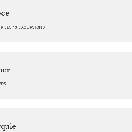
èce
UR LES 13 EXCURSIONS
mer
ERS
quie