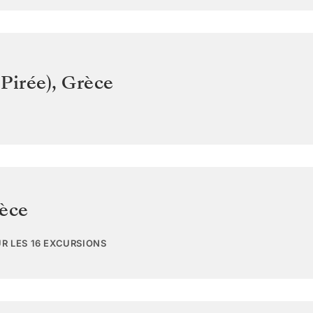
Pirée)
,
Grèce
èce
UR LES 16 EXCURSIONS