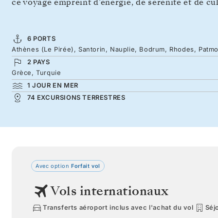
ce voyage empreint d’énergie, de sérénité et de cul
6 PORTS
Athènes (Le Pirée), Santorin, Nauplie, Bodrum, Rhodes, Patm
2 PAYS
Grèce, Turquie
1 JOUR EN MER
74 EXCURSIONS TERRESTRES
Avec option
Forfait vol
Vols internationaux
Transferts aéroport inclus avec l'achat du vol
Séjo