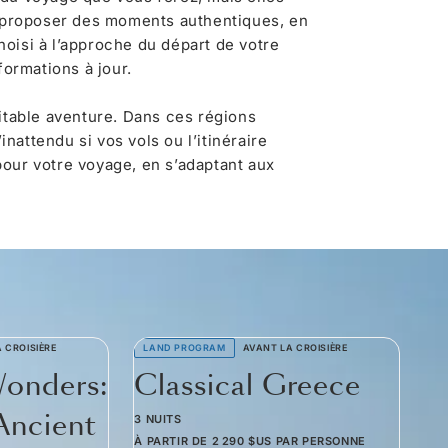
 proposer des moments authentiques, en
oisi à l’approche du départ de votre
formations à jour.
itable aventure. Dans ces régions
nattendu si vos vols ou l’itinéraire
pour votre voyage, en s’adaptant aux
 CROISIÈRE
LAND PROGRAM
AVANT LA CROISIÈRE
LA
Wonders:
Classical Greece
U
Ancient
G
3 NUITS
À PARTIR DE
2 290 $US
PAR PERSONNE