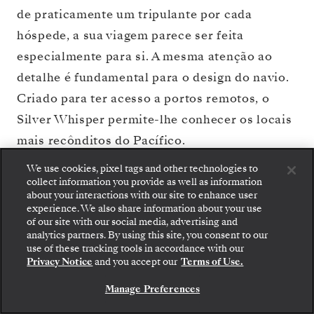
de praticamente um tripulante por cada
hóspede, a sua viagem parece ser feita
especialmente para si. A mesma atenção ao
detalhe é fundamental para o design do navio.
Criado para ter acesso a portos remotos, o
Silver Whisper permite-lhe conhecer os locais
mais recônditos do Pacífico.
We use cookies, pixel tags and other technologies to
collect information you provide as well as information
VER PLANO DO
RESERVE O SEU CRUZEIRO
about your interactions with our site to enhance user
CONVÉS
experience. We also share information about your use
of our site with our social media, advertising and
analytics partners. By using this site, you consent to our
use of these tracking tools in accordance with our
Privacy Notice
and you accept our
Terms of Use.
Manage Preferences