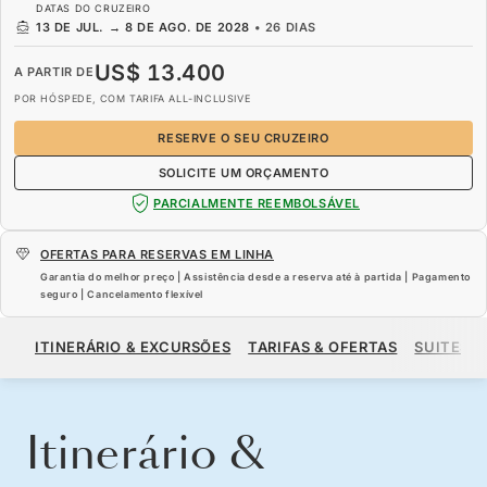
DATAS DO CRUZEIRO
13 DE JUL.
→
8 DE AGO. DE 2028
•
26 DIAS
US$ 13.400
A PARTIR DE
POR HÓSPEDE, COM TARIFA ALL-INCLUSIVE
RESERVE O SEU CRUZEIRO
SOLICITE UM ORÇAMENTO
PARCIALMENTE REEMBOLSÁVEL
OFERTAS PARA RESERVAS EM LINHA
Garantia do melhor preço | Assistência desde a reserva até à partida | Pagamento
seguro | Cancelamento flexível
US$ 13.400
A PARTIR DE
ITINERÁRIO & EXCURSÕES
TARIFAS & OFERTAS
SUITES
POR HÓSPEDE, COM TARIFA ALL-INCLUSIVE
RESERVE O SEU CRUZEIRO
SOLICITE UM ORÇAMENTO
Itinerário &