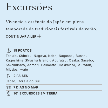
Excursões
Vivencie a essência do Japão em plena
temporada de tradicionais festivais de verão,
ao longo de três semanas e meia de navegação.
CONTINUAR A LER
De centros urbanos ecléticos e elétricos como
Tóquio, Kobe, Nagasaki e Osaka até cantos
15 PORTOS
Tóquio, Shimizu, Nagoya, Kobe, Nagasaki, Busan,
mais tranquilos de Tohoku e as celebrações
Kagoshima (Kyushu Island), Aburatsu, Osaka, Sasebo,
iluminadas por lanternas do festival Nebuta de
Sakaiminato, Aomori, Hakodate (Hokkaido), Muroran,
Miyako, Iwate
Aomori. O Monte Fuji ergue-se sobre a Baía de
2 PAÍSES
Suruga a partir de Shimizu, e uma estadia em
Japão, Coreia do Sul
Kobe oferece tempo e espaço para ir para o
7 DIAS NO MAR
161 EXCURSÕES EM TERRA
interior, rumo a Kyoto, com uma travessia
coreana até Busan.