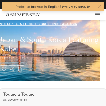
+1-888-978-4070
Prefer to browse in English?
SWITCH TO ENGLISH
VOLTAR PARA TODOS OS CRUZEIROS PARA
ÁSIA
Japan & South Korea Featuring
Kobe
Viagem
#
WH280713C26
Tóquio a Tóquio
SILVER WHISPER