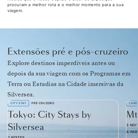
procuram a melhor rota e o melhor momento para a sua
viagem.
Extensões pré e pós-cruzeiro
Explore destinos imperdíveis antes ou
depois da sua viagem com os Programas em
Terra ou Estadias na Cidade imersivas da
Silversea.
CITY STAY
PRÉ-CRUZEIRO
LAND
Tokyo: City Stays by
Mt
Silversea
3 NOI
A PAR
2 NOITES