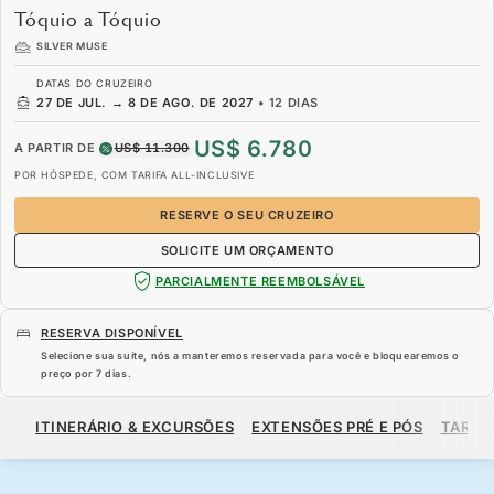
Tóquio a Tóquio
SILVER MUSE
DATAS DO CRUZEIRO
27 DE JUL.
→
8 DE AGO. DE 2027
•
12 DIAS
US$ 6.780
A PARTIR DE
US$ 11.300
POR HÓSPEDE, COM TARIFA ALL-INCLUSIVE
RESERVE O SEU CRUZEIRO
SOLICITE UM ORÇAMENTO
PARCIALMENTE REEMBOLSÁVEL
RESERVA DISPONÍVEL
Selecione sua suíte, nós a manteremos reservada para você e bloquearemos o
preço por
7 dias
.
US$ 6.780
US$ 11.300
A PARTIR DE
ITINERÁRIO & EXCURSÕES
EXTENSÕES PRÉ E PÓS
TARIF
POR HÓSPEDE, COM TARIFA ALL-INCLUSIVE
RESERVE O SEU CRUZEIRO
SOLICITE UM ORÇAMENTO