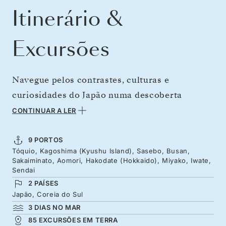
Itinerário &
Excursões
Navegue pelos contrastes, culturas e
curiosidades do Japão numa descoberta
profunda da região: da cidade futurista de
CONTINUAR A LER
Tóquio às vistas vulcânicas e ao legado
samurai. Visite os memoriais da paz em
9 PORTOS
Tóquio, Kagoshima (Kyushu Island), Sasebo, Busan,
Nagasaki e os animados mercados noturnos da
Sakaiminato, Aomori, Hakodate (Hokkaido), Miyako, Iwate,
Coreia do Sul antes de regressarmos ao lado
Sendai
2 PAÍSES
mais tranquilo do Japão: os templos de Quioto,
Japão, Coreia do Sul
os seus jardins incomparáveis e rituais de chá
3 DIAS NO MAR
repletos de tranquilidade. Continuamos para
85 EXCURSÕES EM TERRA