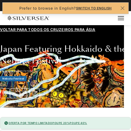
+1-888-978-4070
Prefer to browse in English?
SWITCH TO ENGLISH
VOLTAR PARA TODOS OS CRUZEIROS PARA
ÁSIA
Japan Featuring Hokkaido & the
Nebuta Festival
Viagem
#
SM270727012
Nebuta Festival
OFERTA POR TEMPO LIMITADO
POUPE 20%
POUPE 40%