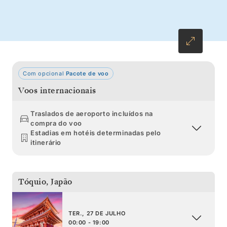
norte através das colinas repletas de pomares
e santuários até à extremidade mais a sul de
Hokkaido, famosa pelo seu marisco.
Regressamos a sul para terminar esta viagem
em Tóquio.
Com opcional
Pacote de voo
Voos internacionais
Traslados de aeroporto incluídos na
compra do voo
Estadias em hotéis determinadas pelo
itinerário
Tóquio
,
Japão
TER., 27 DE JULHO
00:00 - 19:00