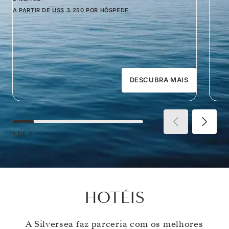
A PARTIR DE
US$ 3.250
POR HÓSPEDE
DESCUBRA MAIS
1
DE
6
HOTÉIS
A Silversea faz parceria com os melhores