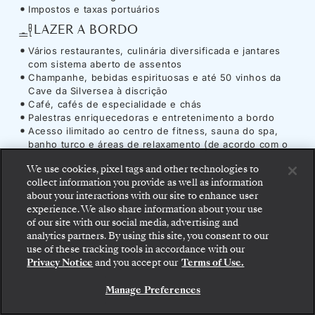
Impostos e taxas portuários
LAZER A BORDO
Vários restaurantes, culinária diversificada e jantares
com sistema aberto de assentos
Champanhe, bebidas espirituosas e até 50 vinhos da
Cave da Silversea à discrição
Café, cafés de especialidade e chás
Palestras enriquecedoras e entretenimento a bordo
Acesso ilimitado ao centro de fitness, sauna do spa,
banho turco e áreas de relaxamento (de acordo com o
horário de funcionamento)
We use cookies, pixel tags and other technologies to
UTILIDADES Y AMENIDADES
collect information you provide as well as information
about your interactions with our site to enhance user
Acesso ilimitado a Internet
experience. We also share information about your use
Gratificações a bordo
of our site with our social media, advertising and
analytics partners. By using this site, you consent to our
use of these tracking tools in accordance with our
Privacy Notice
and you accept our
Terms of Use.
Navio
-
Silver Muse
Manage Preferences