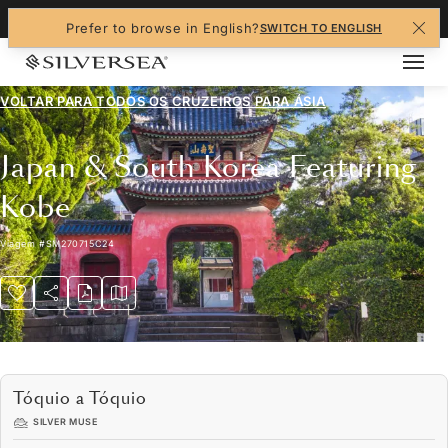
+1-888-978-4070
Prefer to browse in English?
SWITCH TO ENGLISH
VOLTAR PARA TODOS OS CRUZEIROS PARA
ÁSIA
Japan & South Korea Featuring
Kobe
Viagem
#
SM270715C24
Tóquio a Tóquio
SILVER MUSE