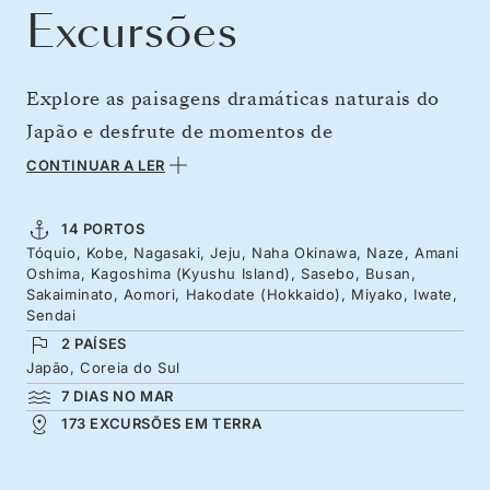
Excursões
Explore as paisagens dramáticas naturais do
Japão e desfrute de momentos de
contemplação ao longo de três semanas de
CONTINUAR A LER
verão. Não existe melhor forma de apreciar as
diversas camadas que compõem esta nação
14 PORTOS
Tóquio, Kobe, Nagasaki, Jeju, Naha Okinawa, Naze, Amani
complexa do que viajar de uma ponta à outra:
Oshima, Kagoshima (Kyushu Island), Sasebo, Busan,
do sul vulcânico ao norte repleto de florestas
Sakaiminato, Aomori, Hakodate (Hokkaido), Miyako, Iwate,
Sendai
verdejantes. Pelo caminho, conheça cidades
2 PAÍSES
que exalam tranquilidade, o Monte Fuji a
Japão, Coreia do Sul
elevar-se por entre campos de chá verdes e os
7 DIAS NO MAR
173 EXCURSÕES EM TERRA
mangais tropicais. Explore os castelos de
samurais, saboreie os deliciosos pratos à base