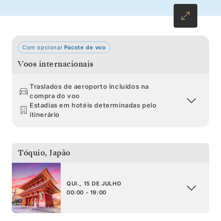
de marisco e explore os templos budistas da
Coreia do Sul.
Com opcional
Pacote de voo
Voos internacionais
Traslados de aeroporto incluídos na
compra do voo
Estadias em hotéis determinadas pelo
itinerário
Tóquio
,
Japão
QUI., 15 DE JULHO
00:00 - 19:00