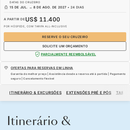
DATAS DO CRUZEIRO
15 DE JUL.
→
8 DE AGO. DE 2027
•
24 DIAS
US$ 11.400
A PARTIR DE
POR HÓSPEDE, COM TARIFA ALL-INCLUSIVE
RESERVE O SEU CRUZEIRO
SOLICITE UM ORÇAMENTO
PARCIALMENTE REEMBOLSÁVEL
OFERTAS PARA RESERVAS EM LINHA
Garantia do melhor preço | Assistência desde a reserva até à partida | Pagamento
seguro | Cancelamento flexível
US$ 11.400
A PARTIR DE
ITINERÁRIO & EXCURSÕES
EXTENSÕES PRÉ E PÓS
TARIF
POR HÓSPEDE, COM TARIFA ALL-INCLUSIVE
RESERVE O SEU CRUZEIRO
SOLICITE UM ORÇAMENTO
Itinerário &