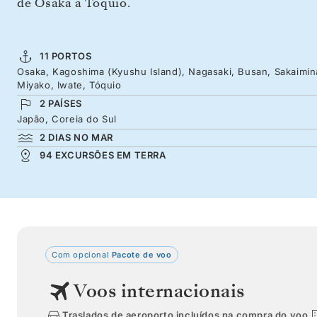
de Osaka a Tóquio.
11 PORTOS
Osaka, Kagoshima (Kyushu Island), Nagasaki, Busan, Sakaimina
Miyako, Iwate, Tóquio
2 PAÍSES
Japão, Coreia do Sul
2 DIAS NO MAR
94 EXCURSÕES EM TERRA
Com opcional
Pacote de voo
Voos internacionais
Traslados de aeroporto incluídos na compra do voo