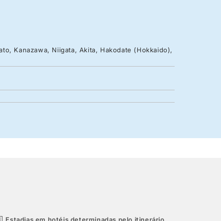
to, Kanazawa, Niigata, Akita, Hakodate (Hokkaido),
Estadias em hotéis determinadas pelo itinerário