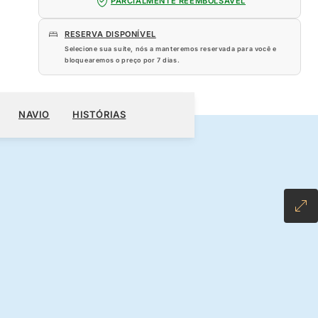
PARCIALMENTE REEMBOLSÁVEL
RESERVA DISPONÍVEL
Selecione sua suíte, nós a manteremos reservada para você e
bloquearemos o preço por
7 dias
.
320
RESERVE O SEU CRUZEIRO
SOLICITE UM ORÇAMENTO
NAVIO
HISTÓRIAS