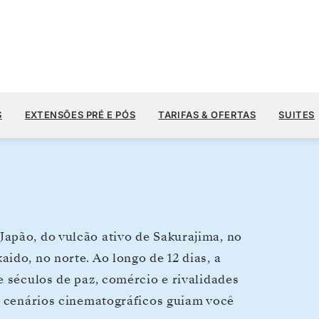
US$ 8.
US$ 10.400
3 DE SET.
→
5 DE OUT. DE 2028
A PARTIR DE
S
EXTENSÕES PRÉ E PÓS
TARIFAS & OFERTAS
SUITES
2 DIAS
POR HÓSPEDE, COM TARIFA ALL-INCLUSIVE
apão, do vulcão ativo de Sakurajima, no
ido, no norte. Ao longo de 12 dias, a
e séculos de paz, comércio e rivalidades
 e cenários cinematográficos guiam você