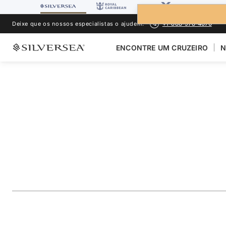
Deixe que os nossos especialistas o ajudem.
+1-888-978-4070
ENCONTRE UM CRUZEIRO
N
VOLTAR PARA TODOS OS CRUZEIROS PARA
ÁSIA
Japan Featuring N
Hokkaido
Viagem
#
WH280923012
ADICIONAR AOS FAVORITOS
COMPARTILHAR
BAIXA