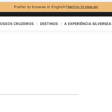
Prefer to browse in English?
SWITCH TO ENGLISH
OSSOS CRUZEIROS
DESTINOS
A EXPERIÊNCIA SILVERSEA
agasaki &
R
VER MAPA