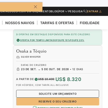
CATÁLOGOS
PEDIR UM ORÇAMENTO
BLOG
POR
PESQUISA
ENTRAR
NOSSOS NAVIOS
TARIFAS E OFERTAS
FIDELIDADE
3
OFERTAS EM DESTAQUE DISPONÍVEIS PARA ESTE CRUZEIRO
OFERTA POR TEMPO LIMITADO
POUPE 10%
POUPE 20%
Osaka a Tóquio
SILVER WHISPER
DATAS DO CRUZEIRO
23 DE SET.
→
5 DE OUT. DE 2028
•
12 DIAS
US$ 8.320
A PARTIR DE
US$ 10.400
POR HÓSPEDE, COM TARIFA ALL-INCLUSIVE
SOLICITE UM ORÇAMENTO
RESERVE O SEU CRUZEIRO