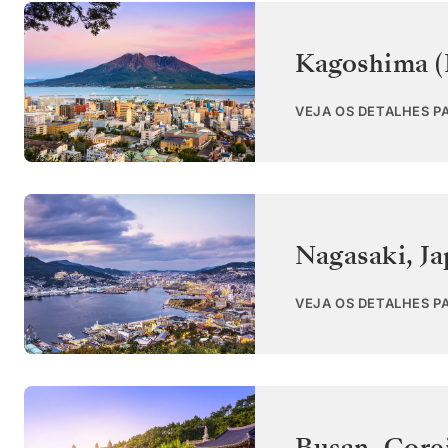
Kagoshima (
VEJA OS DETALHES P
Nagasaki
,
Ja
VEJA OS DETALHES P
Busan
,
Corei