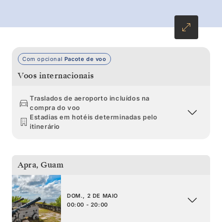
viagem imersiva pelas ilhas, descubra florestas
virgens, vida selvagem única, jardins tranquilos
e tradições samurai incomparáveis.
Com opcional
Pacote de voo
Voos internacionais
Traslados de aeroporto incluídos na
compra do voo
Estadias em hotéis determinadas pelo
itinerário
Apra
,
Guam
DOM., 2 DE MAIO
00:00 - 20:00