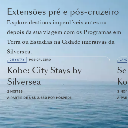
Extensões pré e pós-cruzeiro
Explore destinos imperdíveis antes ou
depois da sua viagem com os Programas em
Terra ou Estadias na Cidade imersivas da
Silversea.
CITY STAY
PÓS-CRUZEIRO
LAND
Kobe: City Stays by
Se
Silversea
Ko
2 NOITES
3 NOI
A PARTIR DE
US$ 2.680
POR HÓSPEDE
A PAR