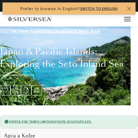
+1-888-978-4070
Prefer to browse in English?
SWITCH TO ENGLISH
VOLTAR PARA TODOS OS CRUZEIROS PARA
ÁSIA
Japan & Pacific Islands:
Exploring the Seto Inland Sea
Viagem
#
E4270502014
OFERTA POR TEMPO LIMITADO
POUPE 20%
POUPE 40%
Apra a Kobe