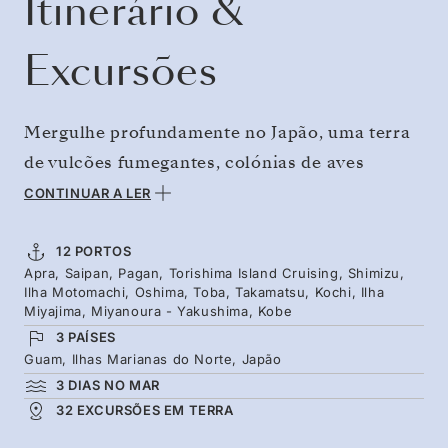
Itinerário &
Excursões
Mergulhe profundamente no Japão, uma terra
de vulcões fumegantes, colónias de aves
marinhas e santuários históricos. Comece por
CONTINUAR A LER
entre as caldeiras da Micronésia e as suas
relíquias da Segunda Guerra Mundial, em
12 PORTOS
Apra, Saipan, Pagan, Torishima Island Cruising, Shimizu,
direção a norte para conhecer a imensidão de
Ilha Motomachi, Oshima, Toba, Takamatsu, Kochi, Ilha
ilhas do Japão. Explore o Castelo de Kochi e a
Miyajima, Miyanoura - Yakushima, Kobe
3 PAÍSES
sua história, um dos 12 castelos originais a
Guam, Ilhas Marianas do Norte, Japão
sobreviver a incêndios e guerras. Passeie pelas
3 DIAS NO MAR
florestas de cedros de Yakushima e explore o
32 EXCURSÕES EM TERRA
portal torii flutuante de Miyajima. Nesta