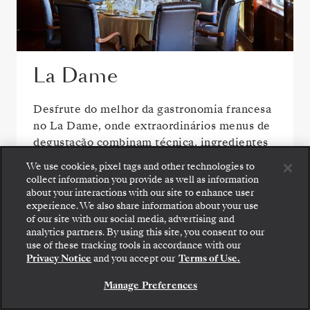
La Dame
Desfrute do melhor da gastronomia francesa
no La Dame, onde extraordinários menus de
degustação combinam técnica, ingredientes
sazonais e elegância moderna.
We use cookies, pixel tags and other technologies to
collect information you provide as well as information
about your interactions with our site to enhance user
experience. We also share information about your use
VER TODAS AS OPÇÕES DE REFEIÇÃO
of our site with our social media, advertising and
analytics partners. By using this site, you consent to our
use of these tracking tools in accordance with our
Privacy Notice
and you accept our
Terms of Use.
Manage Preferences
ÁREAS PÚBLICAS