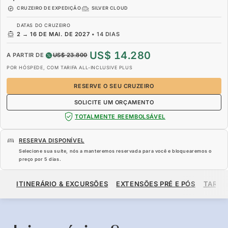
CRUZEIRO DE EXPEDIÇÃO
SILVER CLOUD
DATAS DO CRUZEIRO
2
→
16 DE MAI. DE 2027
•
14 DIAS
US$ 14.280
A PARTIR DE
US$ 23.800
POR HÓSPEDE, COM TARIFA ALL-INCLUSIVE PLUS
RESERVE O SEU CRUZEIRO
SOLICITE UM ORÇAMENTO
TOTALMENTE REEMBOLSÁVEL
RESERVA DISPONÍVEL
Selecione sua suíte, nós a manteremos reservada para você e bloquearemos o
preço por
5 dias
.
US$ 14.280
US$ 23.800
A PARTIR DE
ITINERÁRIO & EXCURSÕES
EXTENSÕES PRÉ E PÓS
TARIF
POR HÓSPEDE, COM TARIFA ALL-INCLUSIVE PLUS
RESERVE O SEU CRUZEIRO
SOLICITE UM ORÇAMENTO