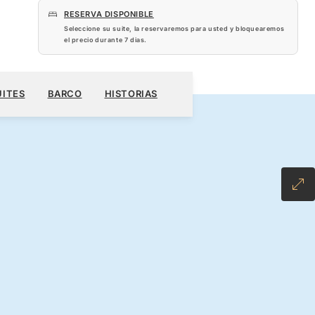
RESERVA DISPONIBLE
Seleccione su suite, la reservaremos para usted y bloquearemos
el precio durante
7 dias
.
 US$
RESERVE SU CRUCERO
SOLICITE UN PRESUPUESTO
UITES
BARCO
HISTORIAS
CLUSIVE