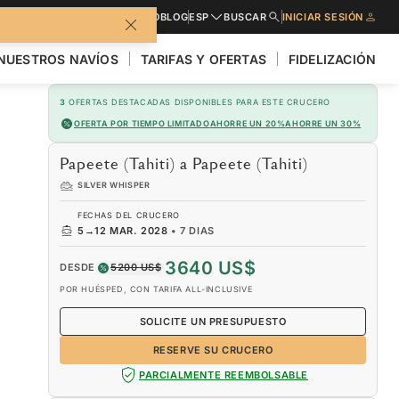
LLETO
SOLICITE PRESUPUESTO
BLOG
ESP
BUSCAR
INICIAR SESIÓN
NUESTROS NAVÍOS
TARIFAS Y OFERTAS
FIDELIZACIÓN
3
OFERTAS DESTACADAS DISPONIBLES PARA ESTE CRUCERO
OFERTA POR TIEMPO LIMITADO
AHORRE UN 20%
AHORRE UN 30%
Papeete (Tahiti) a Papeete (Tahiti)
SILVER WHISPER
FECHAS DEL CRUCERO
5
→
12 MAR. 2028
•
7 DIAS
3640 US$
DESDE
5200 US$
POR HUÉSPED, CON TARIFA ALL-INCLUSIVE
SOLICITE UN PRESUPUESTO
RESERVE SU CRUCERO
PARCIALMENTE REEMBOLSABLE