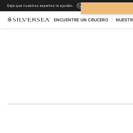
Deje que nuestros expertos le ayuden.
+1-888-978-4070
ENCUENTRE UN CRUCERO
NUESTR
LOS CRUCEROS POR EL
POLINESIA FRANCESA & PACÍFICO
French Polynesia F
Raiatea & Bora Bo
Viaje
#
WH280305007
AÑADIR A LOS FAVORITOS
COMPARTIR
DESCARGAR