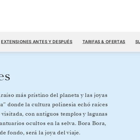
3640
5200 US$
5
→
12 MAR. 2028
DESDE
EXTENSIONES ANTES Y DESPUÉS
TARIFAS & OFERTAS
S
7 DIAS
POR HUÉSPED, CON TARIFA ALL-IN
es
raíso más prístino del planeta y las joyas
da” donde la cultura polinesia echó raíces
visitada, con antiguos templos y lagunas
antuarios ocultos en la selva. Bora Bora,
 fondo, será la joya del viaje.