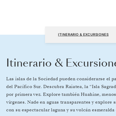
Papeete (Tahiti) a Papeete (Tahiti)
ITINERARIO & EXCURSIONES
Itinerario & Excursion
Las islas de la Sociedad pueden considerarse el pa
del Pacífico Sur. Descubra Raiatea, la “Isla Sagra
por primera vez. Explore también Huahine, menos 
vírgenes. Nade en aguas transparentes y explore s
con su espectacular laguna y su volcán esmeralda de