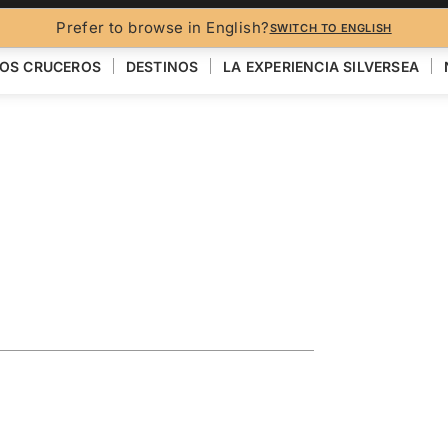
FO
Prefer to browse in English?
SWITCH TO ENGLISH
OS CRUCEROS
DESTINOS
LA EXPERIENCIA SILVERSEA
eaturing
ra
VER EL MAPA