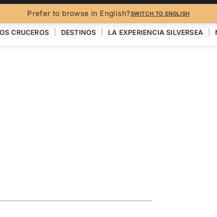
FO
Prefer to browse in English?
SWITCH TO ENGLISH
OS CRUCEROS
DESTINOS
LA EXPERIENCIA SILVERSEA
loring
New Guinea &
VER EL MAPA