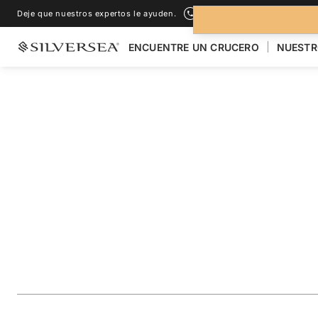
Deje que nuestros expertos le ayuden.
+1-888-978-4070
ENCUENTRE UN CRUCERO
NUESTR
LOS CRUCEROS POR EL
POLINESIA FRANCESA & PACÍFICO
South Pacific: Exp
Australia, Papua 
Fiji
Viaje
#
E4270925C29
AÑADIR A LOS FAVORITOS
COMPARTIR
DESCARGAR