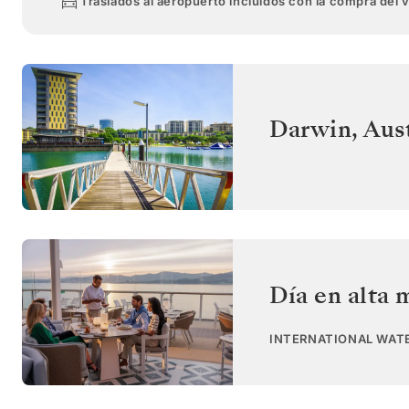
Traslados al aeropuerto incluidos con la compra del 
Darwin
,
Aust
Día en alta 
INTERNATIONAL WAT