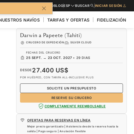
LLETO
SOLICITE PRESUPUESTO
BLOG
ESP
BUSCAR
INICIAR SESIÓN
NUESTROS NAVÍOS
TARIFAS Y OFERTAS
FIDELIZACIÓN
Darwin a Papeete (Tahiti)
CRUCERO DE EXPEDICIÓN
SILVER CLOUD
FECHAS DEL CRUCERO
25 SEPT.
→
23 OCT. 2027
•
29 DIAS
27.400 US$
DESDE
POR HUÉSPED, CON TARIFA ALL-INCLUSIVE PLUS
SOLICITE UN PRESUPUESTO
RESERVE SU CRUCERO
COMPLETAMENTE REEMBOLSABLE
OFERTAS PARA RESERVAS EN LÍNEA
Mejor precio garantizado | Asistencia desde la reserva hasta la
salida | Pago seguro | Anulación flexible