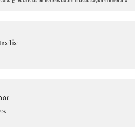
vuelo.
Estancias en hoteles determinadas según el itinerario
ralia
mar
ERS