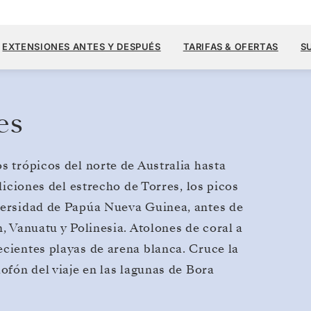
27.400 US
25 SEPT.
→
23 OCT. 2027
DESDE
EXTENSIONES ANTES Y DESPUÉS
TARIFAS & OFERTAS
S
29 DIAS
POR HUÉSPED, CON TARIFA ALL-INCLUS
es
s trópicos del norte de Australia hasta
adiciones del estrecho de Torres, los picos
iversidad de Papúa Nueva Guinea, antes de
n, Vanuatu y Polinesia. Atolones de coral a
ecientes playas de arena blanca. Cruce la
lofón del viaje en las lagunas de Bora