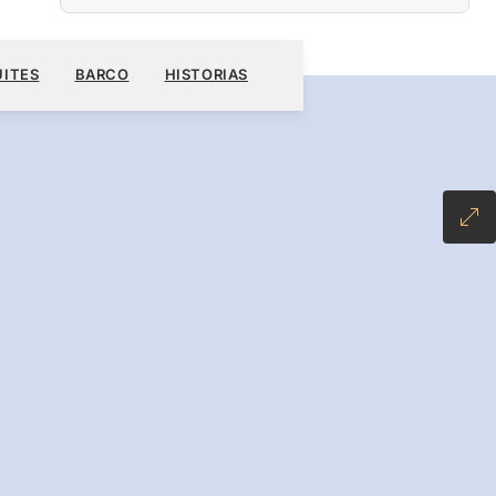
$
RESERVE SU CRUCERO
SOLICITE UN PRESUPUESTO
UITES
BARCO
HISTORIAS
IVE PLUS