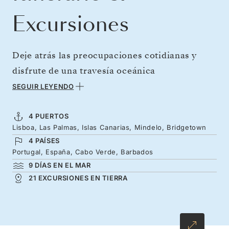
Excursiones
Deje atrás las preocupaciones cotidianas y
disfrute de una travesía oceánica
profundamente relajante y renovadora. Los
SEGUIR LEYENDO
reparadores días en el mar se alternan con
escalas en soleadas islas atlánticas. Descubra
4 PUERTOS
Lisboa, Las Palmas, Islas Canarias, Mindelo, Bridgetown
las playas volcánicas de las Canarias y las
4 PAÍSES
aguas increíblemente cristalinas de Cabo
Portugal, España, Cabo Verde, Barbados
Verde. Sumérjase en la experiencia de
9 DÍAS EN EL MAR
bienestar definitiva rumbo a Barbados con
21 EXCURSIONES EN TIERRA
relajantes tratamientos de spa, una exquisita
gastronomía y el deleite de navegar en el Silver
Nova, todo un icono de los cruceros de lujo.