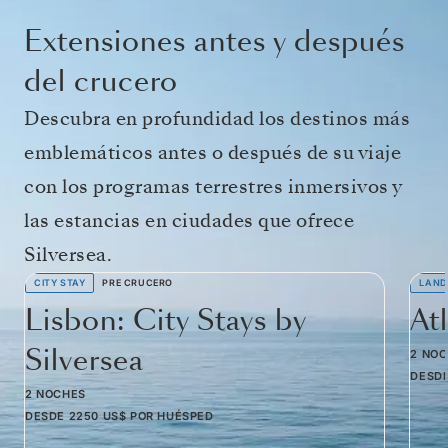
Extensiones antes y después
del crucero
Descubra en profundidad los destinos más
emblemáticos antes o después de su viaje
con los programas terrestres inmersivos y
las estancias en ciudades que ofrece
Silversea.
CITY STAY
PRE CRUCERO
LAND
Lisbon: City Stays by
At
Silversea
2 NO
DESD
2 NOCHES
DESDE
2250 US$
POR HUÉSPED