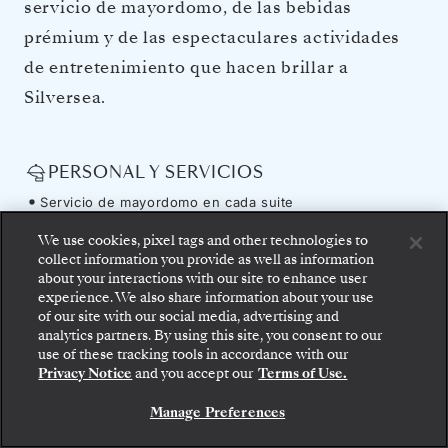
servicio de mayordomo, de las bebidas
prémium y de las espectaculares actividades
de entretenimiento que hacen brillar a
Silversea.
PERSONAL Y SERVICIOS
Servicio de mayordomo en cada suite
Casi un miembro de la tripulación por cada huésped
We use cookies, pixel tags and other technologies to
Servicio de comidas las 24 horas
collect information you provide as well as information
Transporte gratuito al centro de la ciudad cuando lo
about your interactions with our site to enhance user
requiera el destino
experience. We also share information about your use
Tasas y gastos portuarios
of our site with our social media, advertising and
OCIO A BORDO
analytics partners. By using this site, you consent to our
use of these tracking tools in accordance with our
Variedad de restaurants, estilos diversos, mesas sin
Privacy Notice
and you accept our
Terms of Use.
asientos asignados
Servicio ilimitado de champán, licores y hasta 50 vinos
Manage Preferences
de la bodega de Silversea
Café, cafés especiales y tés selectos