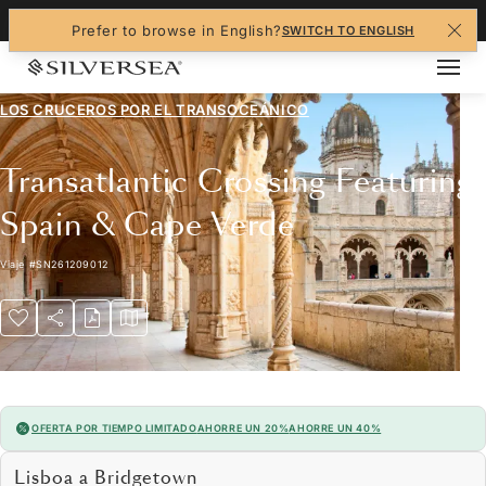
+1-888-978-4070
Prefer to browse in English?
SWITCH TO ENGLISH
LOS CRUCEROS POR EL
TRANSOCEÁNICO
Transatlantic Crossing Featuring
Spain & Cape Verde
Viaje
#
SN261209012
OFERTA POR TIEMPO LIMITADO
AHORRE UN 20%
AHORRE UN 40%
Lisboa a Bridgetown