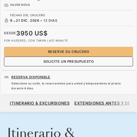
SILVER NOVA
FECHAS DEL CRUCERO
9
→
21 DIC. 2026
•
12 DIAS
3950 US$
DESDE
POR HUÉSPED, CON TARIFA LAST-MINUTE
RESERVE SU CRUCERO
SOLICITE UN PRESUPUESTO
RESERVA DISPONIBLE
Seleccione su suite, la reservaremos para usted y bloquearemos el precio
durante
4 dias
.
3950 US$
DESDE
ITINERARIO & EXCURSIONES
EXTENSIONES ANTES Y DESP
POR HUÉSPED, CON TARIFA LAST-MINUTE
RESERVE SU CRUCERO
SOLICITE UN PRESUPUESTO
Itinerario &