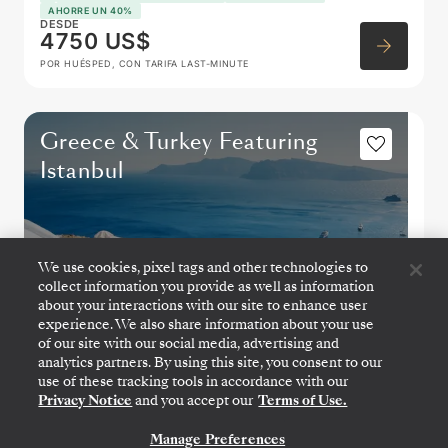
AHORRE UN 40%
DESDE
4750 US$
POR HUÉSPED, CON TARIFA LAST-MINUTE
Greece & Turkey Featuring
Istanbul
We use cookies, pixel tags and other technologies to
collect information you provide as well as information
about your interactions with our site to enhance user
experience. We also share information about your use
of our site with our social media, advertising and
analytics partners. By using this site, you consent to our
use of these tracking tools in accordance with our
Privacy Notice
and you accept our
Terms of Use.
ATENAS (EL PIREO)
→
ATENAS (EL PIREO)
Manage Preferences
CONTÁCTANOS
28 OCT.
→
7 NOV. 2026
•
10 DIAS