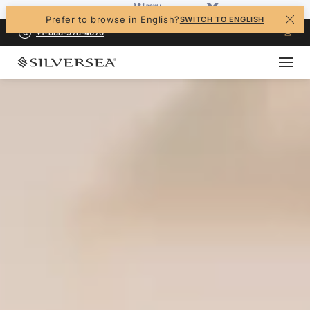
Prefer to browse in English?
SWITCH TO ENGLISH
+1-888-978-4070