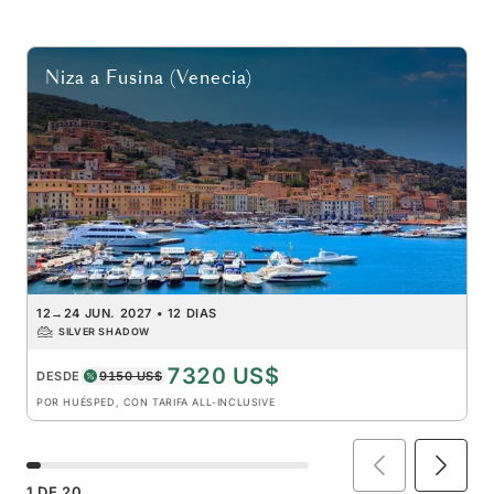
Niza
a
Fusina (Venecia)
12
→
24 JUN. 2027
•
12 DIAS
SILVER SHADOW
7320 US$
DESDE
9150 US$
POR HUÉSPED, CON TARIFA ALL-INCLUSIVE
1
DE
20