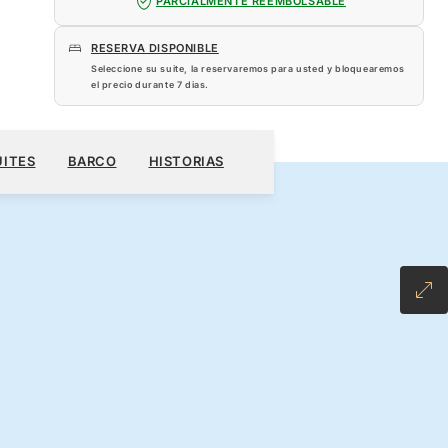
PARCIALMENTE REEMBOLSABLE
RESERVA DISPONIBLE
Seleccione su suite, la reservaremos para usted y bloquearemos
el precio durante
7 dias
.
 US$
RESERVE SU CRUCERO
SOLICITE UN PRESUPUESTO
UITES
BARCO
HISTORIAS
CLUSIVE