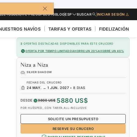
LLETO
SOLICITE PRESUPUESTO
BLOG
ESP
BUSCAR
INICIAR SESIÓN
NUESTROS NAVÍOS
TARIFAS Y OFERTAS
FIDELIZACIÓN
3
OFERTAS DESTACADAS DISPONIBLES PARA ESTE CRUCERO
OFERTA POR TIEMPO LIMITADO
AHORRE UN 20%
AHORRE UN 40%
Niza a Niza
SILVER SHADOW
FECHAS DEL CRUCERO
24 MAY.
→
1 JUN. 2027
•
8 DIAS
5880 US$
DESDE
9800 US$
POR HUÉSPED, CON TARIFA ALL-INCLUSIVE
SOLICITE UN PRESUPUESTO
RESERVE SU CRUCERO