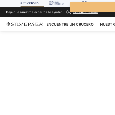
Deje que nuestros expertos le ayuden.
+1-888-978-4070
ENCUENTRE UN CRUCERO
NUESTR
LOS CRUCEROS POR EL
MEDITERRÁNEO
France & Italy Fea
Portofino
Viaje
#
SS270524008
AÑADIR A LOS FAVORITOS
COMPARTIR
DESCARGAR