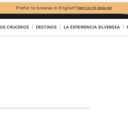
Prefer to browse in English?
SWITCH TO ENGLISH
FO
OS CRUCEROS
DESTINOS
LA EXPERIENCIA SILVERSEA
turing
VER EL MAPA