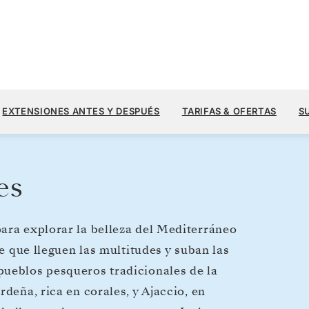
5880
9800 US$
24 MAY.
→
1 JUN. 2027
DESDE
EXTENSIONES ANTES Y DESPUÉS
TARIFAS & OFERTAS
S
8 DIAS
POR HUÉSPED, CON TARIFA ALL-IN
es
ara explorar la belleza del Mediterráneo
de que lleguen las multitudes y suban las
pueblos pesqueros tradicionales de la
deña, rica en corales, y Ajaccio, en