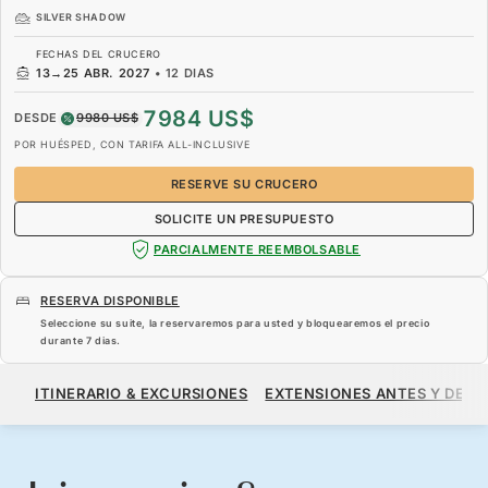
SILVER SHADOW
FECHAS DEL CRUCERO
13
→
25 ABR. 2027
•
12 DIAS
7984 US$
DESDE
9980 US$
POR HUÉSPED, CON TARIFA ALL-INCLUSIVE
RESERVE SU CRUCERO
SOLICITE UN PRESUPUESTO
PARCIALMENTE REEMBOLSABLE
RESERVA DISPONIBLE
Seleccione su suite, la reservaremos para usted y bloquearemos el precio
durante
7 dias
.
7984 US$
9980 US$
DESDE
ITINERARIO & EXCURSIONES
EXTENSIONES ANTES Y DESP
POR HUÉSPED, CON TARIFA ALL-INCLUSIVE
RESERVE SU CRUCERO
SOLICITE UN PRESUPUESTO