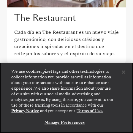
The Restaurant
Cada día en The Restaurant es un nuevo viaje
gastronómico, con deliciosos clásicos y
creaciones inspiradas en el destino que
reflejan los sabores y el espíritu de su viaje.
We use cookies, pixel tags and other technologies to
collect information you provide as well as information
about your interactions with our site to enhance user
experience. We also share information about your use
of our site with our social media, advertising and
analytics partners. By using this site, you consent to our
Suba a bordo: elija su suite y revise las tarifas y los
use of these tracking tools in accordance with our
servicios incluidos antes de confirmar de forma
Privacy Notice
and you accept our
Terms of Use.
segura su viaje con Silversea.
Manage Preferences
RESERVE SU SUITE
La Dame