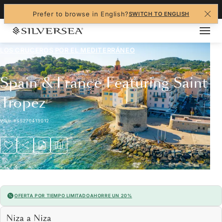
+1-888-978-4070
Prefer to browse in English?
SWITCH TO ENGLISH
LOS CRUCEROS POR EL
MEDITERRÁNEO
Spain & France Featuring Saint-
Tropez
Viaje
#
SS270413012
OFERTA POR TIEMPO LIMITADO
AHORRE UN 20%
Niza a Niza