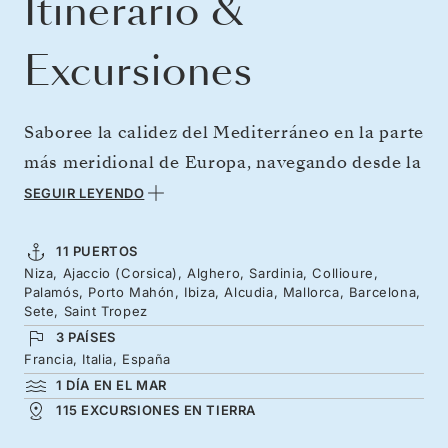
Itinerario &
Excursiones
Saboree la calidez del Mediterráneo en la parte
más meridional de Europa, navegando desde la
Costa Azul hasta las islas Baleares. Comience
SEGUIR LEYENDO
por la agreste belleza de Córcega y Cerdeña,
siguiendo la mágica luz mediterránea hasta la
11 PUERTOS
Niza, Ajaccio (Corsica), Alghero, Sardinia, Collioure,
artística Collioure y la gastronomía frente al
Palamós, Porto Mahón, Ibiza, Alcudia, Mallorca, Barcelona,
mar de Palamós. Descubra las playas más
Sete, Saint Tropez
3 PAÍSES
recónditas de Menorca y las calas doradas de
Francia, Italia, España
Ibiza, antes de sumergirse en las aguas
1 DÍA EN EL MAR
cristalinas de Mallorca. Desde la imponente
115 EXCURSIONES EN TIERRA
arquitectura de Barcelona hasta los canales de