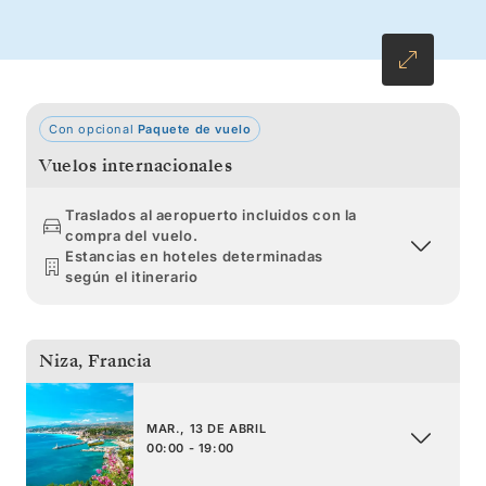
Sète y la elegancia de Saint Tropez, trace una
ruta inolvidable que le conducirá hasta el
encanto de Niza.
Con opcional
Paquete de vuelo
Vuelos internacionales
Traslados al aeropuerto incluidos con la
compra del vuelo.
Estancias en hoteles determinadas
según el itinerario
Niza
,
Francia
MAR., 13 DE ABRIL
00:00 - 19:00