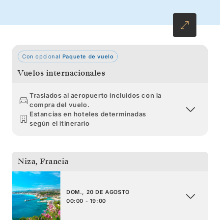
Atenas: una noche en Estambul, entre
altísimos minaretes y el eco de las llamadas a
la oración.
Con opcional
Paquete de vuelo
Vuelos internacionales
Traslados al aeropuerto incluidos con la
compra del vuelo.
Estancias en hoteles determinadas
según el itinerario
Niza
,
Francia
DOM., 20 DE AGOSTO
00:00 - 19:00