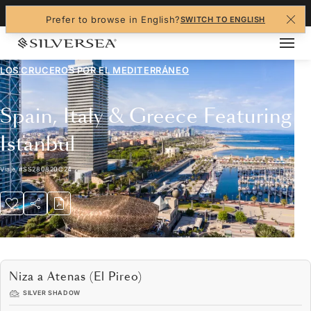
+1-888-978-4070
Prefer to browse in English?
SWITCH TO ENGLISH
LOS CRUCEROS POR EL
MEDITERRÁNEO
Spain, Italy & Greece Featuring
Istanbul
Viaje
#
SS280820C24
Niza a Atenas (El Pireo)
SILVER SHADOW