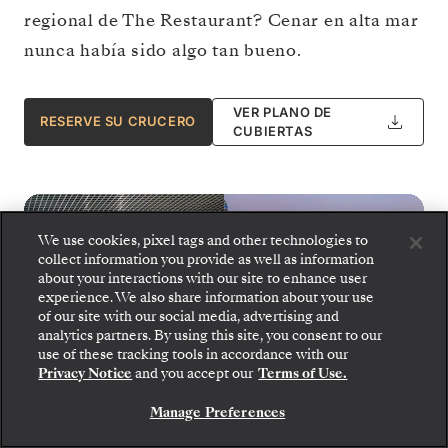
regional de The Restaurant? Cenar en alta mar
nunca había sido algo tan bueno.
VER PLANO DE
RESERVE SU CRUCERO
CUBIERTAS
We use cookies, pixel tags and other technologies to
collect information you provide as well as information
about your interactions with our site to enhance user
experience. We also share information about your use
of our site with our social media, advertising and
analytics partners. By using this site, you consent to our
Suba a bordo: elija su suite y revise las tarifas y los
use of these tracking tools in accordance with our
servicios incluidos antes de confirmar de forma
Privacy Notice
and you accept our
Terms of Use.
segura su viaje con Silversea.
Manage Preferences
RESERVE SU SUITE