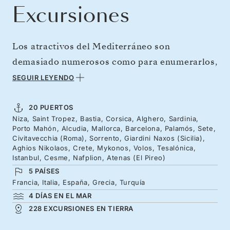
Excursiones
Los atractivos del Mediterráneo son
demasiado numerosos como para enumerarlos,
así que lo mejor es que los descubra a lo largo
SEGUIR LEYENDO
de más de tres semanas en el mar. Disfrute de
unos días al estilo de la Costa Azul, de islas
20 PUERTOS
Niza, Saint Tropez, Bastia, Corsica, Alghero, Sardinia,
llenas de carácter y de la envidiable
Porto Mahón, Alcudia, Mallorca, Barcelona, Palamós, Sete,
combinación de sabores intensos y paisajes de
Civitavecchia (Roma), Sorrento, Giardini Naxos (Sicilia),
Aghios Nikolaos, Crete, Mykonos, Volos, Tesalónica,
ensueño que ofrece Italia. A continuación, le
Istanbul, Cesme, Nafplion, Atenas (El Pireo)
aguardan los tesoros del Egeo: penínsulas
5 PAÍSES
Francia, Italia, España, Grecia, Turquía
impregnadas de mitología e islas de suma
4 DÍAS EN EL MAR
elegancia. Después, disfrutará de una
228 EXCURSIONES EN TIERRA
experiencia evocadora antes de llegar a