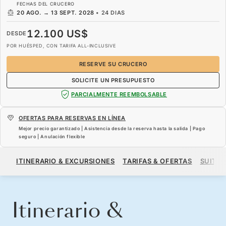
FECHAS DEL CRUCERO
20 AGO.
→
13 SEPT. 2028
•
24 DIAS
12.100 US$
DESDE
POR HUÉSPED, CON TARIFA ALL-INCLUSIVE
RESERVE SU CRUCERO
SOLICITE UN PRESUPUESTO
PARCIALMENTE REEMBOLSABLE
OFERTAS PARA RESERVAS EN LÍNEA
Mejor precio garantizado | Asistencia desde la reserva hasta la salida | Pago
seguro | Anulación flexible
12.100 US$
DESDE
ITINERARIO & EXCURSIONES
TARIFAS & OFERTAS
SUITES
POR HUÉSPED, CON TARIFA ALL-INCLUSIVE
RESERVE SU CRUCERO
SOLICITE UN PRESUPUESTO
Itinerario &