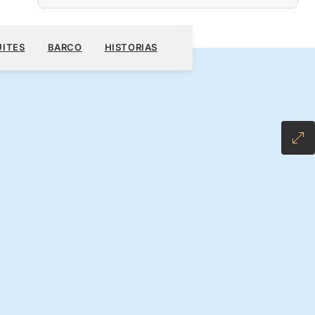
$
RESERVE SU CRUCERO
SOLICITE UN PRESUPUESTO
UITES
BARCO
HISTORIAS
NCLUSIVE