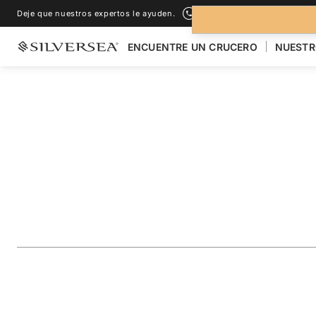
Deje que nuestros expertos le ayuden.
+1-888-978-4070
ENCUENTRE UN CRUCERO
NUESTR
LOS CRUCEROS POR EL
MEDITERRÁNEO
Croatia, Italy & th
Riviera Featuring
Viaje
#
RA270807C14
AÑADIR A LOS FAVORITOS
COMPARTIR
DESCARGAR