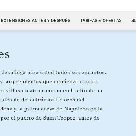
9800 US
7
→
21 AGO. 2027
DESDE
EXTENSIONES ANTES Y DESPUÉS
TARIFAS & OFERTAS
S
14 DIAS
POR HUÉSPED, CON TARIFA ALL-I
es
despliega para usted todos sus encantos.
 y sorprendentes que comienza con las
ravilloso teatro romano en lo alto de un
ntes de descubrir los tesoros del
deña y la patria corsa de Napoleón en la
por el puerto de Saint Tropez, antes de