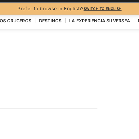
FO
Prefer to browse in English?
SWITCH TO ENGLISH
OS CRUCEROS
DESTINOS
LA EXPERIENCIA SILVERSEA
e French
 Dubrovnik
VER EL MAPA