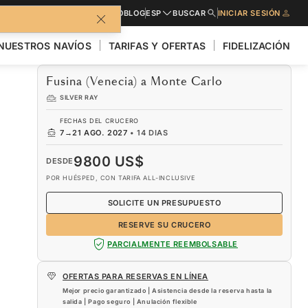
LLETO
SOLICITE PRESUPUESTO
BLOG
ESP
BUSCAR
INICIAR SESIÓN
NUESTROS NAVÍOS
TARIFAS Y OFERTAS
FIDELIZACIÓN
Fusina (Venecia) a Monte Carlo
SILVER RAY
FECHAS DEL CRUCERO
7
→
21 AGO. 2027
•
14 DIAS
9800 US$
DESDE
POR HUÉSPED, CON TARIFA ALL-INCLUSIVE
SOLICITE UN PRESUPUESTO
RESERVE SU CRUCERO
PARCIALMENTE REEMBOLSABLE
OFERTAS PARA RESERVAS EN LÍNEA
Mejor precio garantizado | Asistencia desde la reserva hasta la
salida | Pago seguro | Anulación flexible